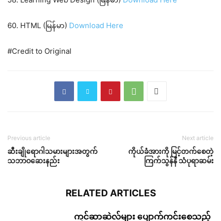
60. HTML (မြန်မာ)
Download Here
#Credit to Original
Previous article
Next article
ဆီးချိုရောဂါသမားများအတွက်
ကိုယ်ခံအားကို မြင့်တက်စေတဲ့
သဘာဝဆေးနည်း
ကြက်သွန်နီ သံပုရာဆမ်း
RELATED ARTICLES
ကင်ဆာဆဲလ်များ ပျောက်ကင်းစေသည့်