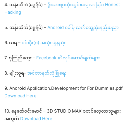
4. သန်းထိုက်(ရွှေရိပ်) –
ရိုးသားစွာထိုးထွင်းလေ့လာခြင်း Honest
Hacking
5. သန်းထိုက်(ရွှေရိပ်) –
Android ပေါ်မှ လက်တွေ့သုံးနည်းပညာ
6. သရ –
၀င်းဒိုး(၈) အသုံးပြုနည်း
7. စုကြည်တွေး –
Facebook ၏လုပ်ဆောင်ချက်များ
8. မျိုးသူရ-
အင်တာနတ်လုံခြုံရေး
9. Android Application.Development for For Dummies.pdf
Download Here
10. နေဇော်၀င်းမောင် – 3D STUDIO MAX စတင်လေ့လာသူများ
အတွက်
Download Here