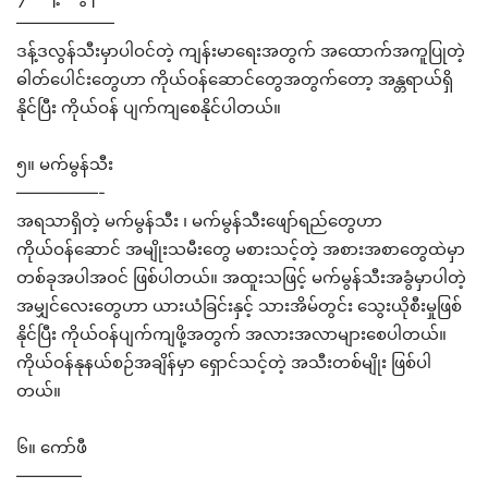
——————
ဒန့်ဒလွန်သီးမှာပါဝင်တဲ့ ကျန်းမာရေးအတွက် အထောက်အကူပြုတဲ့
ဓါတ်ပေါင်းတွေဟာ ကိုယ်ဝန်ဆောင်တွေအတွက်တော့ အန္တရာယ်ရှိ
နိုင်ပြီး ကိုယ်ဝန် ပျက်ကျစေနိုင်ပါတယ်။
၅။ မက်မွန်သီး
—————-
အရသာရှိတဲ့ မက်မွန်သီး ၊ မက်မွန်သီးဖျော်ရည်တွေဟာ
ကိုယ်ဝန်ဆောင် အမျိုးသမီးတွေ မစားသင့်တဲ့ အစားအစာတွေထဲမှာ
တစ်ခုအပါအဝင် ဖြစ်ပါတယ်။ အထူးသဖြင့် မက်မွန်သီးအခွံမှာပါတဲ့
အမျှင်လေးတွေဟာ ယားယံခြင်းနှင့် သားအိမ်တွင်း သွေးယိုစီးမှုဖြစ်
နိုင်ပြီး ကိုယ်ဝန်ပျက်ကျဖို့အတွက် အလားအလာများစေပါတယ်။
ကိုယ်ဝန်နုနယ်စဉ်အချိန်မှာ ရှောင်သင့်တဲ့ အသီးတစ်မျိုး ဖြစ်ပါ
တယ်။
၆။ ကော်ဖီ
————