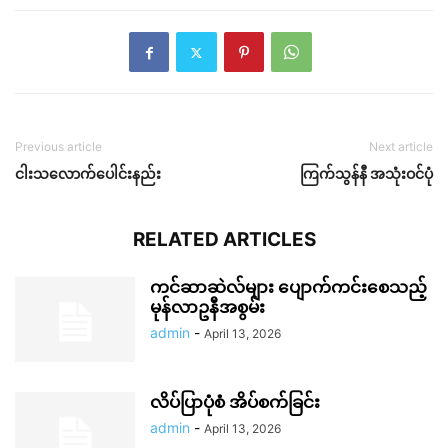
Previous article
Next article
ငါးသလောက်ပေါင်းနည်း
ကြက်သွန်နီ အသုံးဝင်ပုံ
RELATED ARTICLES
ကင်ဆာဆဲလ်များ ပျောက်ကင်းစေသည့်
မုန်လာဥနီအစွမ်း
admin
-
April 13, 2026
လိပ်ပြာပုံစံ အိပ်စက်ခြင်း
admin
-
April 13, 2026