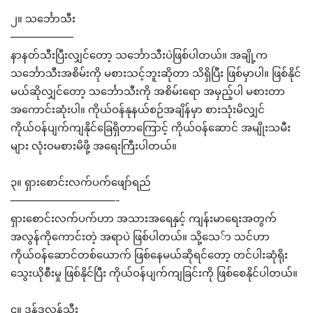
၂။ သင်္ဘောသီး
——————
နာနတ်သီးပြီးလျှင်တော့ သင်္ဘောသီးပဲဖြစ်ပါတယ်။ အချို့က
သင်္ဘောသီးအစိမ်းကို မစားသင့်ဘူးဆိုတာ သိရှိပြီး ဖြစ်မှာပါ။ ဖြစ်နိုင်
မယ်ဆိုလျှင်တော့ သင်္ဘောသီးကို အစိမ်းရော အမှည့်ပါ မစားတာ
အကောင်းဆုံးပါ။ ကိုယ်ဝန်နုနယ်စဉ်အချိန်မှာ စားသုံးမိလျှင်
ကိုယ်ဝန်ပျက်ကျနိုင်ခြေရှိတာကြောင့် ကိုယ်ဝန်ဆောင် အမျိုးသမီး
များ လုံးဝမစားမိဖို့ အရေးကြီးပါတယ်။
၃။ ရှားစောင်းလက်ပက်ဖျော်ရည်
——————————-
ရှားစောင်းလက်ပက်ဟာ အသားအရေနှင့် ကျန်းမာရေးအတွက်
အလွန်ကိုကောင်းတဲ့ အရာပဲ ဖြစ်ပါတယ်။ သို့သေ်ာ သင်ဟာ
ကိုယ်ဝန်ဆောင်တစ်ယောက် ဖြစ်နေမယ်ဆိုရင်တော့ တင်ပါးဆုံရိုး
သွေးယိုစီးမှု ဖြစ်နိုင်ပြီး ကိုယ်ဝန်ပျက်ကျခြင်းကို ဖြစ်စေနိုင်ပါတယ်။
၄။ ဒန့်ဒလွန်သီး