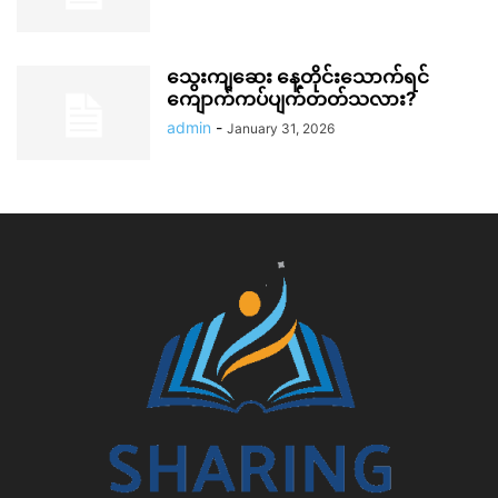
သွေးကျဆေး နေ့တိုင်းသောက်ရင်
ကျောက်ကပ်ပျက်တတ်သလား?
admin
-
January 31, 2026