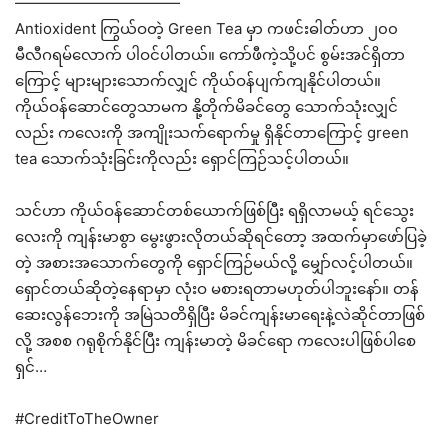
———————————
Antioxident ကြွယ်ဝတဲ့ Green Tea မှာ ကဖင်းဓါတ်ဟာ ၂၀၀
မီလီဂရမ်လောက် ပါဝင်ပါတယ်။ ကော်ဖီကဲ့သို့ပင် စွမ်းအင်ရှိတာ
ကြောင့် များများသောက်လျှင် ကိုယ်ဝန်ပျက်ကျနိုင်ပါတယ်။
ကိုယ်ဝန်ဆောင်တွေသာမက နို့တိုက်မိခင်တွေ သောက်သုံးလျှင်
လည်း ကလေးကို အကျိုးသက်ရောက်မှု ရှိနိုင်တာကြောင့် green
tea သောက်သုံးခြင်းကိုလည်း ရှောင်ကြဉ်သင့်ပါတယ်။
သင်ဟာ ကိုယ်ဝန်ဆောင်တစ်ယောက်ဖြစ်ပြီး ရရှိလာမယ့် ရင်သွေး
လေးကို ကျန်းမာစွာ မွေးဖွားလိုတယ်ဆိုရင်တော့ အထက်မှာဖော်ပြခဲ့
တဲ့ အစားအသောက်တွေကို ရှောင်ကြဉ်မယ်လို့ မျှော်လင့်ပါတယ်။
ရှောင်တယ်ဆိုတဲ့နေရာမှာ လုံးဝ မစားရတာမဟုတ်ပါဘူးနော်။ တန်
ဆေးလွန်ဘေးကို အမြဲသတိရှိပြီး မိခင်ကျန်းမာရေးနဲ့လဲဆိုင်တာဖြစ်
လို့ အစစ ဂရုစိုက်နိုင်ပြီး ကျန်းမာတဲ့ မိခင်ရော ကလေးပါဖြစ်ပါစေ
ရှင်…
#CreditToTheOwner