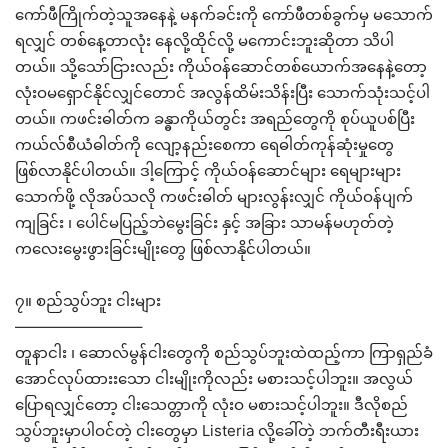
ကော်ဖီကြိုက်တဲ့သူအနေနဲ့ မနက်ခင်းကို ကော်ဖီတစ်ခွက်မှ မသောက်
ရလျှင် တစ်နေ့တာလုံး နေလို့ထိုင်လို့ မကောင်းဘူးဆိုတာ သိပါ
တယ်။ သို့သော်ငြားလည်း ကိုယ်ဝန်ဆောင်တစ်ယောက်အနေနဲ့တော့
လုံးဝမရှောင်နိုင်လျှင်တောင် အလွန်ထိမ်းသိန်းပြီး သောက်သုံးသင့်ပါ
တယ်။ ကဖင်းဓါတ်က ခန္ဓာကိုယ်တွင်း အရည်တွေကို စုပ်ယူပစ်ပြီး
ကယ်လ်စီယံဓါတ်ကို လျော့နည်းစေကာ ရေဓါတ်ကုန်ဆုံးမှုတွေ
ဖြစ်လာနိုင်ပါတယ်။ ဒါ့ကြောင့် ကိုယ်ဝန်ဆောင်များ ရေများများ
သောက်ဖို့ လိုအပ်သလို ကဖင်းဓါတ် များလွန်းလျှင် ကိုယ်ဝန်ပျက်
ကျခြင်း ၊ ပေါင်မပြည့်ဘဲမွေးခြင်း နှင့် အခြား သာမန်မဟုတ်တဲ့
ကလေးမွေးဖွားခြင်းမျိုးတွေ ဖြစ်လာနိုင်ပါတယ်။
၇။ စည်သွပ်ဘူး ငါးများ
————————–
တူနာငါး ၊ ဆောလ်မွန်ငါးတွေကို စည်သွပ်ဘူးထဲထည့်ကာ ကြာရှည်ခံ
အောင်လုပ်ထားးသော ငါးမျိုးကိုလည်း မစားသင့်ပါဘူး။ အလွယ်
ပြောရလျှင်တော့ ငါးသေတ္တာကို လုံးဝ မစားသင့်ပါဘူး။ ဒီလိုစည်
သွပ်ဘူးမှာပါဝင်တဲ့ ငါးတွေမှာ Listeria လို့ခေါ်တဲ့ ဘက်တီးရီးယား