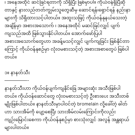
၊ အနေအထိုင် ဆင်ခြင်ရတာကို သိရှိပြီး ဖြစ်မှာပါ။ ကိုယ်ဝန်ရှိပြီဆို
တာနှင့် နားလည်တတ်ကျွမ်းသူတွေဆီမှ ဆောင်ရန်၊ရှောင်ရန် နည်းနာ
များကို သိရှိထားသင့်ပါတယ်။ အထူးသဖြင့် ကိုယ်ဝန်နုနယ်သေးတဲ့
အချိန်မှာ အစားအသောက် ၊ အနေအထိုင် မဆင်ခြင်လျှင် ပျက်
ကျသည်အထိ ဖြစ်သွားနိုင်ပါတယ်။ အောက်ဖော်ပြပါ
အစားအသောက်တွေဟာ အခန့်မသင့်လျှင် ပျက်ကျခြင်း ဖြစ်နိုင်တာ
ကြောင့် ကိုယ်ဝန်နုစဉ်မှာ လုံးဝမစားသင့်တဲ့ အစားအစာတွေပဲ ဖြစ်ပါ
တယ်။
၁။ နာနတ်သီး
—————-
နာနတ်သီးဟာ ကိုယ်ဝန်ပျက်ကျနိုင်ခြေ အများဆုံး အသီးဖြစ်ပါ
တယ်။ ကိုယ်ဝန်ဆောင်တွေ လုံးဝမစားသင့်တဲ့ ဦးစားပေး အသီးတစ်
မျိုးဖြစ်ပါတယ်။ နာနတ်သီးမှာပါဝင်တဲ့ bromelain လို့ခေါ်တဲ့ ဓါတ်
ဟာ သားအိမ်ကို ပျော့စေပြီး သားအိမ်လမ်းကြောင်းကိုလည်း
ကျဉ်းမြောင်းစေကာ ကိုယ်ဝန်နုစဉ်မှာ စားသုံးလျှင် အလွန် အန္တရာယ်
များပါတယ်။