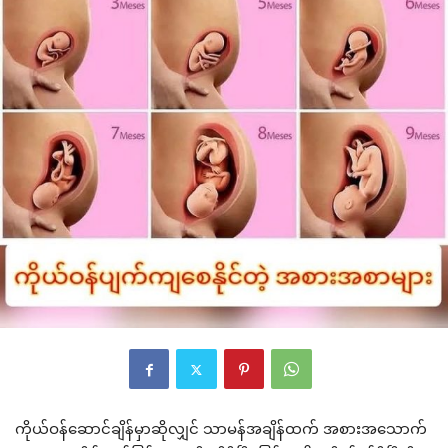
ကိုယ်ဝန်ဆောင်ချိန်မှာဆိုလျှင် သာမန်အချိန်ထက် အစားအသောက်