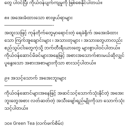
တွေ ပါဝင်ပြီး ကိုယ်ဝန်ပျက်ကျမှုကို ဖြစ်စေနိုင်ပါတယ်။
၈။ အအေးခံထားသော စားဖွယ်ရာများ
———————————-
အထူးသဖြင့် ကုန်တိုက်တွေမှာရောင်းတဲ့ ရေခဲရိုက် အအေးခံထား
သော ကြက်အူချောင်းများ ၊ အသားတုများ ၊ အသားတွေဟာလည်း
စည်သွပ်ငါးတွေကဲ့သို့ ဘက်တီးရီးယားတွေ များစွာပါဝင်ပါတယ်။
ကိုယ်ဝန်ဆောင်မိခင်များအနေဖြင့် အစားအသောက်စားမယ်ဆိုလျှင်
ပူနွေးသော အစားအစာများကိုသာ စားသင့်ပါတယ်။
၉။ အသင့်သောက် အအေးဘူးများ
———————————
ကိုယ်ဝန်ဆောင်များအနေဖြင့် အဆင်သင့်သောက်သုံးနိုင်တဲ့ အအေး
ဘူးတွေအစား လတ်ဆတ်တဲ့ အသီးဖျော်ရည်မျိုးကိုသာ သောက်သုံး
သင့်ပါတယ်။
၁၀။ Green Tea (လက်ဖက်စိမ်း)