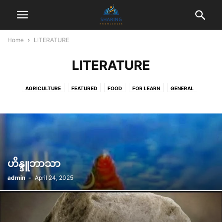
Home
LITERATURE
LITERATURE
AGRICULTURE
FEATURED
FOOD
FOR LEARN
GENERAL
HEALTH
HISTORY
LEARNING
LITERATURE
TAYA
TECHNOLOGY
TECHNOLOGY
USABLE TIPS
ဟိန္ဒူဘာသာ
admin
-
April 24, 2025