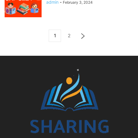
admin
-
February 3, 2024
1
2