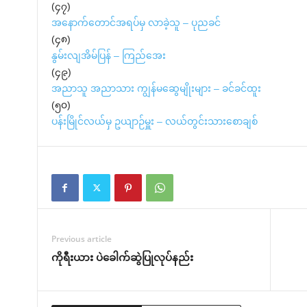
(၄၇)
အနောက်တောင်အရပ်မှ လာခဲ့သူ – ပုညခင်
(၄၈)
နွမ်းလျအိမ်ပြန် – ကြည်အေး
(၄၉)
အညာသူ အညာသား ကျွန်မဆွေမျိုးများ – ခင်ခင်ထူး
(၅၀)
ပန်းမြိုင်လယ်မှ ဥယျာဉ်မှူး – လယ်တွင်းသားစောချစ်
Previous article
ကိုရီးယား ပဲခေါက်ဆွဲပြုလုပ်နည်း