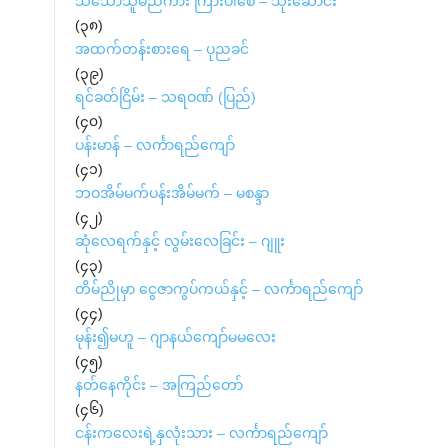
သိသောသူမည်ကား ကြားပါစေ – သိုးဆောင်း
(၃၈)
အထက်တန်းစားရေ – ပုညခင်
(၃၉)
ရင်ခတ်ငြိမ်း – သရဝဏ် (ပြည်)
(၄၀)
ပန်းမာန် – လင်္ကာရည်ကျော်
(၄၁)
ဘဝအိမ်မက်ပန်းအိမ်မက် – မစန္ဒာ
(၄၂)
ဆုံလေရက်နှင့် လွမ်းလေခြင်း – ဂျူး
(၄၃)
တိမ်ညိုမှာ ငွေဇာကွပ်ကယ်နှင့် – လင်္ကာရည်ကျော်
(၄၄)
မုန်း၍မဟူ – ဂျာနယ်ကျော်မမလေး
(၄၅)
နတ်နေကိုင်း – အကြည်တော်
(၄၆)
ငန်းကလေးရဲ့နှလုံးသား – လင်္ကာရည်ကျော်