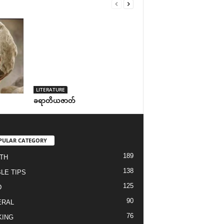
LITERATURE
ခရာတိယဇာတ်
PULAR CATEGORY
189
TH
138
LE TIPS
125
D
90
ERAL
76
KING