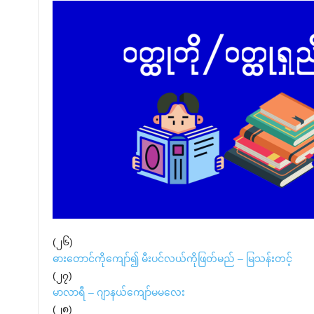
(၂၆)
ဓားတောင်ကိုကျော်၍ မီးပင်လယ်ကိုဖြတ်မည် – မြသန်းတင့်
(၂၇)
မာလာရီ – ဂျာနယ်ကျော်မမလေး
(၂၈)