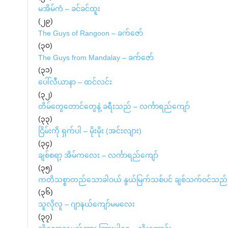
မအိမ်ကံ – ခင်ခင်ထူး
(၂၉)
The Guys of Rangoon – ခက်ဇော်
(၃၀)
The Guys from Mandalay – ခက်ဇော်
(၃၁)
ပေါ်လီယာနာ – ထင်လင်း
(၃၂)
တိမ်တွေတောင်တွေနဲ့ ခရီးသည် – လင်္ကာရည်ကျော်
(၃၃)
ငြိမ်းကို ရှက်ပါ – မိုးမိုး (အင်းလျား)
(၃၄)
ချစ်စရာ့ အိမ်ကလေး – လင်္ကာရည်ကျော်
(၃၅)
ကတိသစ္စာတည်သောခါဝယ် နွယ်မြက်သစ်ပင် ချစ်သက်ဝင်သည် –
(၃၆)
သူလိုလူ – ဂျာနယ်ကျော်မမလေး
(၃၇)