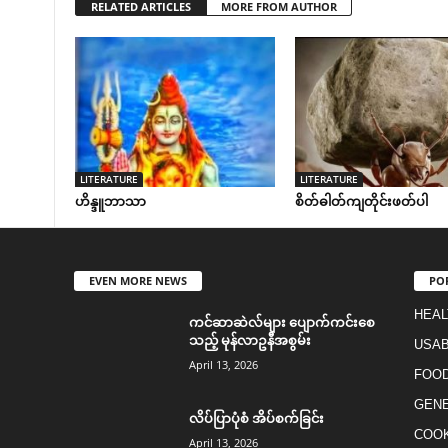
RELATED ARTICLES
MORE FROM AUTHOR
LITERATURE
LITERATURE
ဟိန္ဒူဘာသာ
စိတ်ဓါတ်ကျတိုင်းဖတ်ပါ
EVEN MORE NEWS
PO
HEAL
ကင်ဆာဆဲလ်များ ပျောက်ကင်းစေ
သည့် မုန်လာဥနီအစွမ်း
USAB
April 13, 2026
FOO
GEN
လိပ်ပြာပုံစံ အိပ်စက်ခြင်း
COO
April 13, 2026