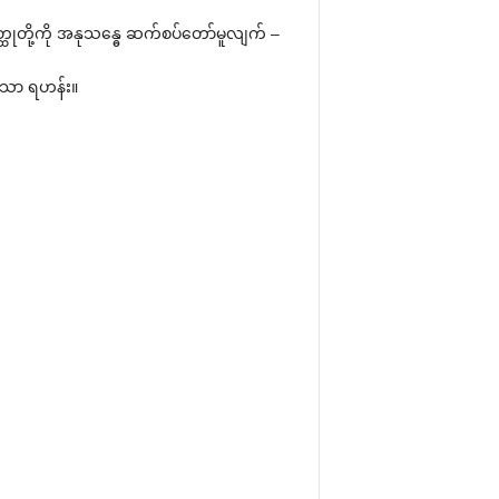
တ္ထုတို့ကို အနုသန္ဓေ ဆက်စပ်တော်မူလျက် –
သော ရဟန်း။