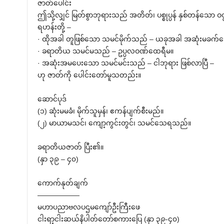
ဇာတ်ပေါင်း
ဤသို့လျှင် မြတ်စွာဘုရားသည် အတိတ်၊ ပစ္စုပ္ပန် နှစ်တန်သော ဝ
ရဟန်းတို့ –
· ထိုအခါ တူဖြစ်သော သမင်မိုက်သည် – ယခုအခါ အဆုံးမခက်
· ခရာတိယ သမင်မသည် – ဥပ္ပလဝဏ်ထေရီမ။
· အဆုံးအမပေးသော သမင်မင်းသည် – ငါဘုရား ဖြစ်လာပြီ –
ဟု ဇာတ်ကို ပေါင်းတော်မူသတည်း။
ဆောင်ပုဒ်
(၁) ဆုံးမမခံ၊ မိုက်သူမှန်၊ ဧကန်ပျက်စီးမည်။
(၂) မာယာမသင်၊ ကျော့ကွင်းတွင်၊ သမင်သေရသည်။
ခရာတိယဇာတ် ပြီး၏။
(နှာ ၃၉ – ၄၀)
ကောက်နုတ်ချက်
——————
မဟာပညာဗလပဌမကျော်ဦးကြီးဖေ
ငါးရာ့ငါးဆယ်နိပါတ်တော်စကားပြေ (နှာ ၃၉-၄၀)