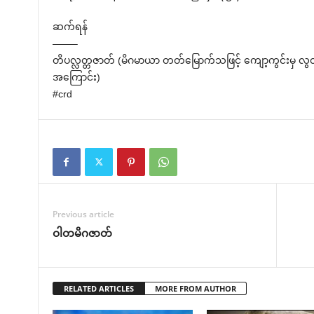
ဆက်ရန်
——–
တိပလ္လတ္တဇာတ် (မိဂမာယာ တတ်မြောက်သဖြင့် ကျော့ကွင်းမှ 
အကြောင်း)
#crd
Previous article
ဝါတမိဂဇာတ်
RELATED ARTICLES
MORE FROM AUTHOR