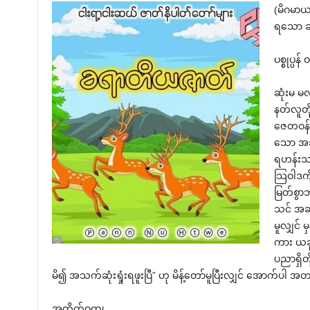
(မိဂမာယ
ရသော ဆ
ပစ္စုပ္ပန် 
ဆုံးမ မလ
နတ်လူတိ
ဇေတဝန်က
သော အဆ
ရဟန်းသည
သြဝါဒကိ
မြတ်စွာ
သင် အဆ
မူလျှင်
ကား ယခ
ပညာရှိတိ
မိ၍ အသက်ဆုံးရှုံးရဖူးပြီ” ဟု မိန့်တော်မူပြီးလျှင် အောက်
အတိတ်ဝတ္ထု