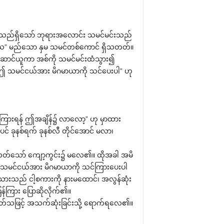
ုသည်ရှိသော် ဘုရားအလောင်း သမင်မင်းသည်
ိယ” မည်သော နှမ သမင်တစ်ကောင် ရှိသတတ်။
ာင်ယူကာ အစ်ကို သမင်မင်းထံသွား၍
ဤ သမင်ငယ်အား မိဂမာယာကို သင်ပေးပါ” ဟု
ကြားရန် ဤအချိန်၌ လာလော့” ဟု မှာထား
ပင် ခုနစ်ရက် ခုနစ်လီ တိုင်အောင် မလာ၊
တ်သော် ကျော့ကွင်း၌ မလေ၏။ ထိုအခါ အမိ
ာ သမင်ငယ်အား မိဂမာယာကို သင်ကြားပေးပါ
းသည် ငါ့စကားကို နားမထောင်၊ အလွန်ဆုံး
ပြန်ကြား ပြောဆိုလိုက်၏။
တ်သဖြင့် အသက်ဆုံးခြင်းသို့ ရောက်ရလေ၏။