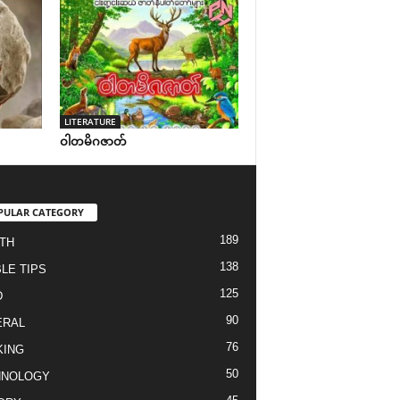
LITERATURE
ဝါတမိဂဇာတ်
PULAR CATEGORY
189
TH
138
LE TIPS
125
D
90
ERAL
76
KING
50
HNOLOGY