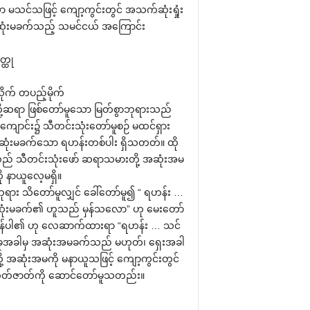
ာ မသင်သဖြင့် ကျော့ကွင်းတွင် အသက်ဆုံးရှုံး
ုံးမခက်သည့် သမင်ငယ် အကြောင်း
ဝတ္ထု
ိုက် တပည့်မိုက်
ု့ဆရာ ဖြစ်တော်မူသော မြတ်စွာဘုရားသည်
ျောင်း၌ သီတင်းသုံးတော်မူစဉ် မထင်ရှား
ုံးမခက်သော ရဟန်းတစ်ပါး ရှိသတတ်။ ထို
် သီတင်းသုံးဖော် ဆရာသမားတို့ အဆုံးအမ
ု နာယူလေ့မရှိ။
ဘုရား သိတော်မူလျှင် ခေါ်တော်မူ၍ “ ရဟန်း …
ုံးမခက်၏ ဟူသည် မှန်သလော” ဟု မေးတော်
 မှန်ပါ၏ ဟု လေဆာက်ထားရာ “ရဟန်း … သင်
ုအခါမှ အဆုံးအမခက်သည် မဟုတ်၊ ရှေးအခါ
ု့ အဆုံးအမကို မနာယူသဖြင့် ကျော့ကွင်းတွင်
ပါ အတတ်ဇာတ်ကို ဆောင်တော်မူသတည်း။