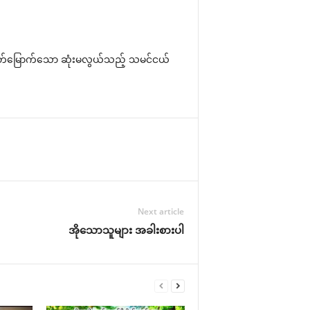
လွတ်မြောက်သော ဆုံးမလွယ်သည့် သမင်ငယ်
Next article
အိုသောသူများ အခါးစားပါ