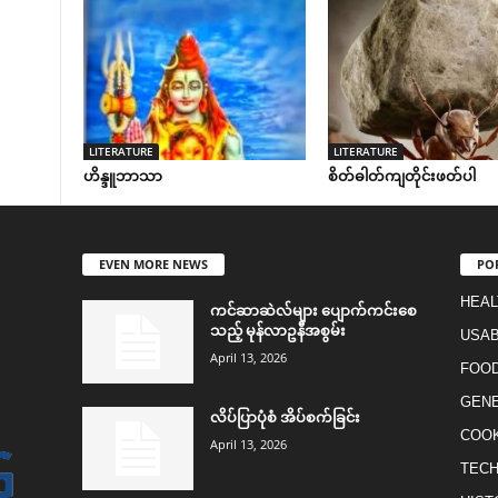
LITERATURE
LITERATURE
ဟိန္ဒူဘာသာ
စိတ်ဓါတ်ကျတိုင်းဖတ်ပါ
EVEN MORE NEWS
PO
HEAL
ကင်ဆာဆဲလ်များ ပျောက်ကင်းစေ
သည့် မုန်လာဥနီအစွမ်း
USAB
April 13, 2026
FOO
GEN
လိပ်ပြာပုံစံ အိပ်စက်ခြင်း
COO
April 13, 2026
TEC