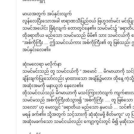
မာယအတွက် အပ်နှင်းလျက်
လွန်လေပြီးသောအခါ ဗာရာဏသီပြည်ဝယ် ဗြဟ္မဒတ်မင်း မင်းပြ
သမင်အပေါင်း ခြံရံလျက် တောတွင်နေ၏။ သမင်မင်း၌ “ခရာတ
ထိုခရာတိယ မည်သော သမင်မသည် မိမိ၏ သား သမင်ငယ်ကို ဆေ
“အစ်ကိုကြီး … ဤသမင်ငယ်ကား အစ်ကိုကြီး၏ တူ ဖြစ်သည်၊ 
အပ်နှင်းလေ၏။
ဆုံးမလေရာ မလိုက်နာ
သမင်မင်းသည် တူ သမင်ငယ်ကို “ အမောင် … မိဂမာယာကို သင်
ချိန်းချက်ပြုသော်လည်း မှာထားသော အချိန်၌မလာ၊ ထိုနေ့ ကဲ့သို့
အဆုံးအမကို မနာယူဘဲ နေလေ၏။
ထိုသမင်ငယ်သည် မိဂမာယာကို မသင်ကြားဘဲလျက် ကျက်စားလ
သမင်မသည် အစ်ကိုကြီးထံသွား၍ “အစ်ကိုကြီး …. တူ ဖြစ်သေ
သလော” ဟု မေးလျှင် “ခရာတိယ မည်သော နှမငယ် … သင်၏ သာ
မရန် ခက်၏။ သို့အတွက် သင့်သားကို ဆုံဆုံးမဖို့ စိတ်မကူး” ဟု 
အဆုံးမခက်သော သမင်ငယ်လည်း ကျော့ကွင်းတွင် မိ၍ မုဆိုးသ