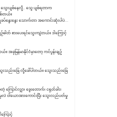
 သွေးပျစ်နေလို့.. သွေ:ပျစ်ရတာက
ြစ်တယ်။
ပ်နွေးနွေး သောက်တာ အကောင်းဆုံးပါပဲ…
ဓါတ် စားပေးရင်သွေးကျဲတယ်။ ဒါကြောင့်
။ အခုမြန်မာနိုင်ငံမှာတော့ ကင်ပွန်းချဥ်
ွေးသည်းခြေ လို့ခေါ်ပါတယ်။ သွေးသည်းခြေ
့ ကြောင်လျှာ၊ ခွေးတောက်၊ ငရုတ်ခါး၊
ားမှလဲ ဝါယောအားကောင်းပြီး သွေးလည်ပတ်မှု
ကြောင့်