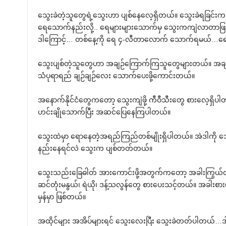
သွေးခဲတဲ့သူတွေရဲ့သွေးဟာ ပျစ်နေလေ့ရှိတယ်။ သွေးခဲရခြင်းက
ရေသောက်နည်းလို့.. ရေများများသောက်မှ သွေးကကျဲလာတာဖ
ဒါကြောင့်… တစ်နေ့ကို ရေ ၄-လီတာလောက် သောက်ရမယ်…ရေခ
သွေးပျစ်တဲ့သူတွေဟာ အချဉ်ကြောက်ကြသူတွေများတယ်။ အချဉ်
သံပုရာရည် ချဉ်ချဉ်လေး သောက်ပေးဖို့ကောင်းတယ်။
အနောက်နိုင်ငံတွေကတော့ သွေးကျဲဖို့ ကီဝီသီးတွေ စားလေ့ရှိပါတယ်
ဟင်းချိုသောက်ပြီး အဆင်ပြေနေကြပါတယ်။
သွေးထဲမှာ ရောနေတဲ့အရည်ကြည်တစ်မျိုးရှိပါတယ်။ အဲဒါကို သ
နည်းနေရင်လဲ သွေးက ပျစ်တတ်တယ်။
သွေးသည်းခြေဓါတ် အားကောင်းဖို့အတွက်ကတော့ အခါးကြွယ်ဝတဲ
ဆင်တုံးမနွယ်၊ ရဲယို၊ ဒန့်သလွန်တွေ စားပေးသင့်တယ်။ အခါးစ
မှန်မှာ ဖြစ်တယ်။
အထိုင်များ အအိပ်များရင် သွေးလေးပြီး သွေးခဲတတ်ပါတယ်…ဒါ