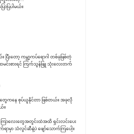
ြောပြပါမယ်။
ြီးတော့ ကမ္ဘာ့ကပ်ရောဂါ တစ်ခုဖြစ်တဲ့
်။ ထမင်းစားရင် ကြက်သွန်ဖြူ သုံးလေးတက်
။
တွေကနေ စုပ်ယူနိုင်တာ ဖြစ်တယ်။ အခုလို
ယ်။
းကြောလေးတွေအတွင်းထဲအထိ ရှင်းလင်းပေး
ာက်ရာမှာ သံလွင်ဆီနဲ့ပဲ ဖျော်သောက်ကြပေါ့။