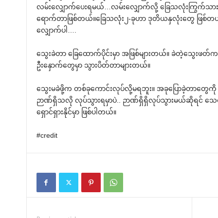
လမ်းလျှောက်ပေးရမယ်…လမ်းလျှောက်လို့ ခြေသလုံးကြွက်သားတွေ
ရောက်တာဖြစ်တယ်။ခြေသလုံး၂-ခုဟာ ဒုတိယနှလုံးတွေ ဖြစ်တယ်
လျှောက်ပါ….
သွေးခဲတာ ခြေထောက်ပိုင်းမှာ အဖြစ်များတယ်။ ခဲတဲ့သွေးဖတ်က ပ
ဦးနှောက်တွေမှာ သွားပိတ်တာများတယ်။
သွေးမခဲဖို့က တစ်ခုကောင်းလုပ်လို့မရဘူး။ အခုပြောခဲ့တာတွေကို Net
ဉာဏ်ရှိသလို လုပ်သွားရမှာပဲ.. ဉာဏ်ရှိရှိလုပ်သွားမယ်ဆိုရင် 
ရှောင်ရှားနိုင်မှာ ဖြစ်ပါတယ်။
#credit