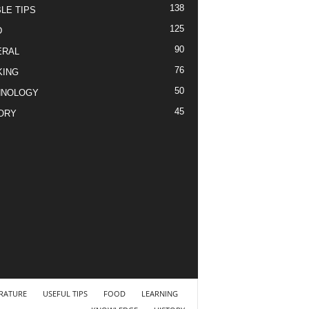
138
LE TIPS
125
D
90
ERAL
76
KING
50
HNOLOGY
45
ORY
ERATURE
USEFUL TIPS
FOOD
LEARNING