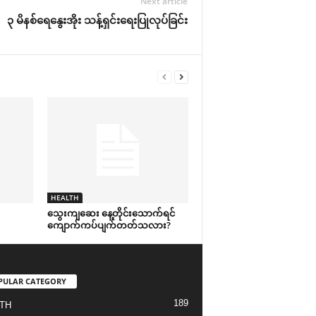
Next article
၃ မိနစ်ရေနွေးအိုး သန့်ရှင်းရေးပြုလုပ်ခြင်း
HEALTH
သွေးကျဆေး နေ့တိုင်းသောက်ရင်
ကျောက်ကပ်ပျက်တတ်သလား?
PULAR CATEGORY
189
TH