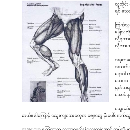
လူတိုင်
ရင် သွေ
ကြက်သွ
ခြေသလုံ
လို့ရတာမ
လိုလားအ
အခုတလော
အသက်အန္
ရောဂါ ကူ
ဘေးက လွ
ရုတ်တရက
အောင် န
သွေးမခဲ
တယ်။ ဒါကြောင့် သွေးကျဲဆေးတွေက ဈေးတွေ မိုးပေါ်ရောက်သ
လူအများမေးကြတာက သဘာဝနည်းနဲ့သွေးကျဲအောင် လုပ်လို့မ