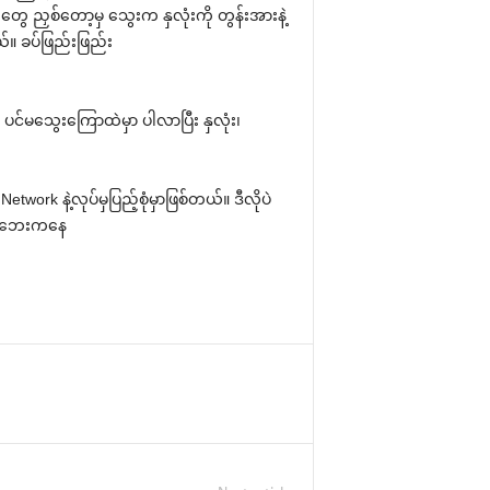
 ညှစ်တော့မှ သွေးက နှလုံးကို တွန်းအားနဲ့
။ ခပ်ဖြည်းဖြည်း
င်မသွေးကြောထဲမှာ ပါလာပြီး နှလုံး၊
work နဲ့လုပ်မှပြည့်စုံမှာဖြစ်တယ်။ ဒီလိုပဲ
​​သေဘေးကနေ