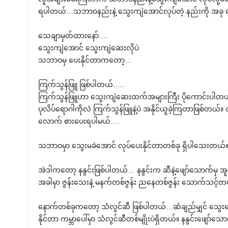
ရပါတယ်…သဘာဝနည်းနဲ့ သွေးကျဲအောင်လုပ်တဲ့ နည်းကို အခု ပ
သေချာမှတ်ထားနော်….
သွေးကျဲအောင် သွေးကျဲဆေးလိုပဲ
သဘာဝမှ ပေးနိုင်တာကတော့…
ကြက်သွန်ဖြူ ဖြစ်ပါတယ်…..
ကြက်သွန်ဖြူဟာ သွေးကျဲဆေးထက်အများကြီး ပိုကောင်းပါတယ်။ ပ
ပုလိပ်ရောဂါကိုလဲ ကြက်သွန်ဖြူနဲ့ပဲ အနိုင်ယူခဲ့ကြတာဖြစ်တယ
လောက် စားပေးရပါမယ်….
သဘာဝမှာ သွေးမခဲအောင် လုပ်ပေးနိုင်တာတစ်ခု ရှိပါသေးတယ်
အဲဒါကတော့ နနွင်းဖြစ်ပါတယ်… နနွင်းက ဆီနဲ့ဖျော်သောက်မှ အူ
အခါမှာ ဇွန်းသေးနဲ့ မနက်တစ်ဇွန်း ညနေတစ်ဇွန်း သောက်သင့်တ
နောက်တစ်ခုကတော့ သံလွင်ဆီ ဖြစ်ပါတယ်…ဆံချည်မျှင် သွေ
နိုင်တာ ကမ္ဘာပေါ်မှာ သံလွင်ဆီတစ်မျိုးပဲရှိတယ်။ နနွင်းဖျော်သေ