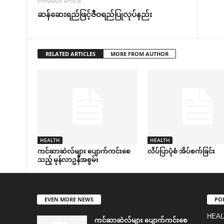
Previous article
ဆန်ဆေးရည်ဖြင့်ဇီဝရည်ပြုလုပ်နည်း
RELATED ARTICLES
MORE FROM AUTHOR
HEALTH
HEALTH
ကင်ဆာဆဲလ်များ ပျောက်ကင်းစေ
လိပ်ပြာပုံစံ အိပ်စက်ခြင်း
သည့် မုန်လာဥနီအစွမ်း
EVEN MORE NEWS
PO
HEAL
ကင်ဆာဆဲလ်များ ပျောက်ကင်းစေ