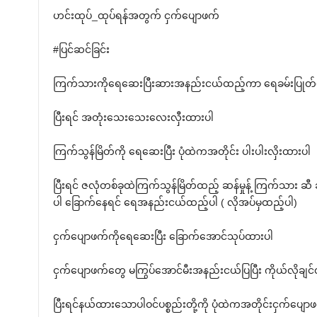
ဟင်းထုပ်_ထုပ်ရန်အတွက် ငှက်ပျောဖက်
#ပြင်ဆင်ခြင်း
ကြက်သားကိုရေဆေးပြီးဆားအနည်းငယ်ထည့်ကာ ရေခမ်းပြုတ်
ပြီးရင် အတုံးသေးသေးလေးလှီးထားပါ
ကြက်သွန်မြိတ်ကို ရေဆေးပြီး ပုံထဲကအတိုင်း ပါးပါးလှိးထားပါ
ပြီးရင် ဇလုံတစ်ခုထဲကြက်သွန်မြိတ်ထည့် ဆန်မှုန့် ကြက်သာ
ပါ ခြောက်နေရင် ရေအနည်းငယ်ထည့်ပါ ( လိုအပ်မှထည့်ပါ)
ငှက်ပျောဖက်ကိုရေဆေးပြီး ခြောက်အောင်သုပ်ထားပါ
ငှက်ပျောဖက်တွေ မကြွပ်အောင်မီးအနည်းငယ်ပြပြီး ကိုယ်လိုချင
ပြီးရင်နယ်ထားသောပါဝင်ပစ္စည်းတို့ကို ပုံထဲကအတိုင်းငှက်ပျောဖ