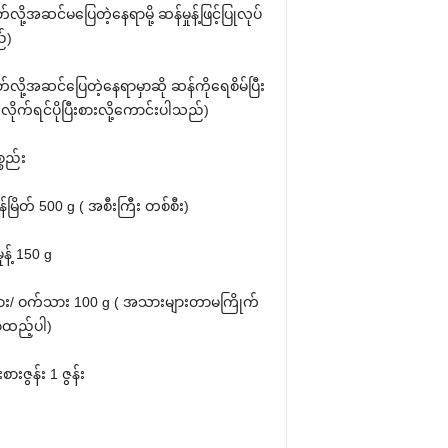
ိတ်လို့အဆင်မပြေတဲ့နေရာမို့ ဆန်မှုန့်ဖြင့်ပြုလုပ်
်)
ြိတ်လို့အဆင်ပြေတဲ့နေရာမှာဆို ဆန်ကိုရေစိမ်ပြီး
တ်လိုက်ရင်ပိုပြီးစားလို့ကောင်းပါသည်)
္စည်း
မြိတ် 500 g ( အစီးကြီး တစ်စီး)
ုန့် 150 g
း/ ဝက်သား 100 g ( အသားများတာမကြိုက်
့ထည့်ပါ)
ားဇွန်း 1 ဇွန်း