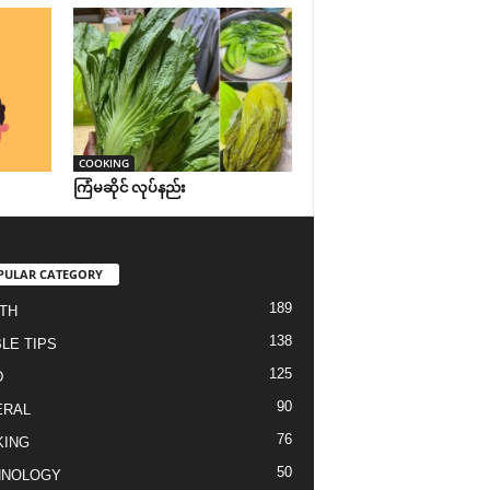
COOKING
ကြံမဆိုင် လုပ်နည်း
PULAR CATEGORY
189
TH
138
LE TIPS
125
D
90
ERAL
76
KING
50
HNOLOGY