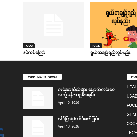
FOOD
FOOD
#ပဲကပ်ကြော်
ရှယ်အချဉ်ရည်လုပ်နည်း
EVEN MORE NEWS
PO
HEAL
ကင်ဆာဆဲလ်များ ပျောက်ကင်းစေ
သည့် မုန်လာဥနီအစွမ်း
USAB
April 13, 2026
FOO
GEN
လိပ်ပြာပုံစံ အိပ်စက်ခြင်း
COO
April 13, 2026
TEC