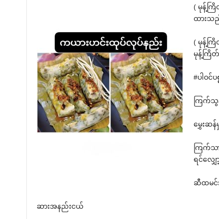
( မုန့်ကြ
ထားသည
( မုန့်က
မုန့်ကြိ
#ပါဝင်ပစ
ကြက်သွန်
မွှေးဆန်မှ
ကြက်သာ
ရင်လျှော
ဆီထမင်းစ
ဆားအနည်းငယ်