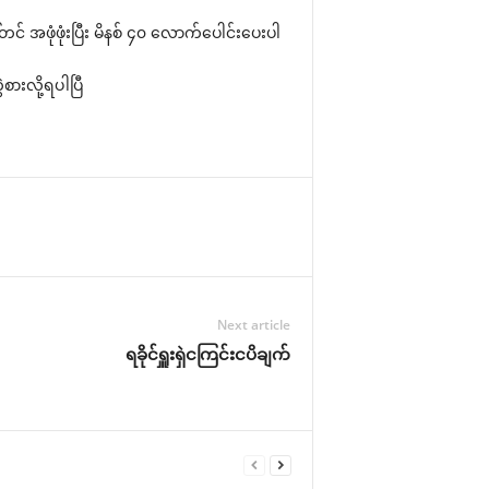
င် အဖုံဖုံးပြီး မိနစ် ၄၀ လောက်ပေါင်းပေးပါ
ဲစားလို့ရပါပြီ
Next article
ရခိုင်ရှူးရှဲငကြင်းငပိချက်