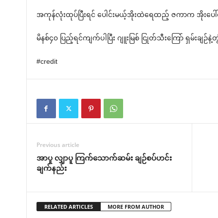
အကုန်လုံးထုပ်ပြီးရင် ပေါင်းမယ့်အိုးထဲရေထည့် ဇကာက အိုးပေါ်တ
မိနစ်၄၀ ပြည့်ရင်ကျက်ပါပြီး ဂျူးမြစ် ငြုတ်သီးကြော် ရှမ်းချဉ်နဲ့တွ
#credit
Previous article
အာပူ လျှာပူ ကြက်သောက်ဆမ်း ချဉ်စပ်ဟင်း
ချက်နည်း
RELATED ARTICLES
MORE FROM AUTHOR