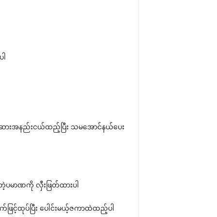
ပါ
း ဆီ ဆားအနည်းငယ်ထည့်ပြီး သမအောင်နယ်ပေး
်တဲ့ပမာဏကို လှီးဖြတ်ထားပါ
က်ဖြင့်ထုပ်ပြီး ပေါင်းမယ့်ဇကာထဲထည့်ပါ