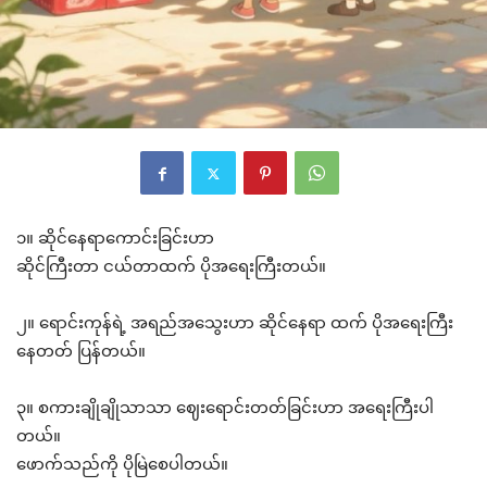
၁။ ဆိုင်နေရာကောင်းခြင်းဟာ
ဆိုင်ကြီးတာ ငယ်တာထက် ပိုအရေးကြီးတယ်။
၂။ ရောင်းကုန်ရဲ့ အရည်အသွေးဟာ ဆိုင်နေရာ ထက် ပိုအရေးကြီး
နေတတ် ပြန်တယ်။
၃။ စကားချိုချိုသာသာ ဈေးရောင်းတတ်ခြင်းဟာ အရေးကြီးပါ
တယ်။
ဖောက်သည်ကို ပိုမြဲစေပါတယ်။