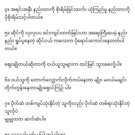
၄။ အရင်းအနှီး နည်းတာကို စိုးရိမ်ခြင်းထက်၊ ယုံကြည်မှု နည်းတာကို
ပိုစိုးရိမ်သင့်ပါတယ်။
၅။ ဆိုင်ကို လှလှပပ ခင်းကျင်းတတ်ခြင်းဟာ အရေးကြီးပေမဲ့ နည်း
နည်း ရှုပ်ပွနေတဲ့ ဆိုင်ငယ် ကလေးက ပိုရောင်းကောင်းနေတတ်ပါ
တယ်။
ဈေးချိုတယ်ဆိုတာကို ဝယ်ယူသူများက ထင်မြင် သွားစေလို့ပါ။
၆။ ဝယ်သူကို တောက်လျှောက်လိုက်ကပ်နေတာ မျိုး၊ မဝယ်မချင်း
တိုက်တွန်းနေတာမျိုးရှောင်ကြဉ် ပါ။
၇။ ပိုက်ဆံ တစ်ကျပ်သုံးနိုင်တဲ့ သူကိုလည်း ပိုက်ဆံ တစ်ရာသုံးနိုင်တဲ့
သူလိုပဲ
မျှမျှတတ ဆက်ဆံပါ။
၈။ ငွေလည်ပတ်မှု မြန်ဆန်ပါစေ။