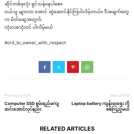
ဆိုင်တစ်ခုလုံး ရှင်သန်နေပါစေ။
ဝယ်သူ များလာ အောင် ဆွဲဆောင်နိုင်ကြပါလိမ့်တယ်။ ဒီအချက်တွေ
က မိတ်ဆွေအတွက်
လုံးဝအသုံးဝင် ပါလိမ့်မယ်
#crd_to_owner_with_respect
Previous article
Next article
Computer SSD စွမ်းရည်မကျ
Laptop battery ကျန်းမာရေး ကို
ဆင်းအောင်လုပ်နည်း
စစ်ကြည့်မယ်
RELATED ARTICLES