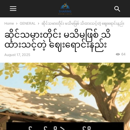
Home
GENERAL
ဆိုင်သမားတိုင်း မသိမဖြစ် သိထားသင့်တဲ့ ဈေးရောင်းနည်း
ဆိုင်သမားတိုင်း မသိမဖြစ် သိ
ထားသင့်တဲ့ ဈေးရောင်းနည်း
64
August 17, 2025