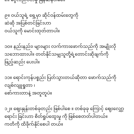
၉။ ဝယ်သူရဲ့ ရှေ့မှာ ဆိုင်ဝန်ထမ်းတွေကို
ဆဲဆို အပြစ်တင်ခြင်းဟာ
ဝယ်သူကို မောင်းထုတ်တာပါ။
၁၀။ နည်းနည်း၊ များများ လက်ကားဖောက်သည်ကို အမျိုးလို
သဘောထားပါ။ တတ်နိုင်သမျှသူတို့ရဲ့တောင်းဆိုချက်ကို
ဖြည့်ဆည်း ပေးပါ။
၁၁။ ရောင်းကုန်ပစ္စည်း ပြတ်သွားတယ်ဆိုတာ ဖောက်သည်ကို
လျစ်လျူရှုတာ ၊
စော်ကားတာနဲ့ အတူတူပဲ။
၁၂။ ဈေးနှုန်းတစ်ခုတည်း ဖြစ်ပါစေ ။ တစ်ခုခု ကြောင့် ဈေးလျှော့
ရောင်း ခြင်းဟာ စိတ်ရှုပ်ထွေးမှု ကို ဖြစ်စေတတ်ပါတယ်။
ကတိကို ထိခိုက်နိုင်စေပါ တယ်။