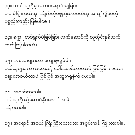
၁၃။ ဘယ်သူ့ကိုမှ အတင်းရောင်းချခြင်း
မပြုပါနဲ့ ။ ဝယ်သူ ကြိုက်တဲ့ပစ္စည်းဟာဝယ်သူ အကျိုးရှိစေတဲ့
ပစ္စည်းလည်း ဖြစ်ပါစေ ။
၁၄။ စက္ကူ တစ်ရွက်ပဲဖြစ်ဖြစ်၊ လက်ဆောင်ကို လူတိုင်းနှစ်သက်
တတ်ကြပါတယ်။
၁၅။ ကလေးများဟာ ကျေးဇူးရှင်ပါ။
ဝယ်သူများ က ကလေးကို ခေါ်ဆောင်လာတာပဲ ဖြစ်ဖြစ်၊ ကလေး
ဈေးလာဝယ်တာပဲ ဖြစ်ဖြစ် အထူးဂရုစိုက် ပေးပါ။
၁၆။ အသစ်ထွင်ပါ။
ဝယ်သူကို ဆွဲဆောင်နိုင်အောင်အမြဲ
ကြိုးစားပါ။
၁၇။ အရောင်းအဝယ် ကြီးကြီးသေးသေး အစွမ်းကုန် ကြိုးစားပါ။ .