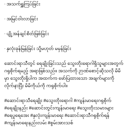
· အသက်ရှူကြပ်ခြင်း
· အမြင်ဝါးလာခြင်း
· ပျို့အန်ချင်စိတ်ဖြစ်ခြင်း
· နှလုံးခုန်မြန်ခြင်း သို့မဟုတ် မမှန်ခြင်း
ဆောင်းရာသီတွင် ရေချိုးခြင်းသည် သွေးတိုးရောဂါရှိသူများအတွက်
ဂရုစိုက်ရမည့် အရာဖြစ်သည်။ အသက်ကို ဉာဏ်စောင့်ဆိုသလို မိမိ
မှာ သွေးတိုးရှိပါက အထက်က ဖော်ပြထားသော အချက်များကို
လိုက်နာပြီး မိမိကိုယ်ကို ကရုစိုက်ပါ။
#ဆောင်းရာသီရေချိုး #သွေးတိုးရောဂါ #ကျန်းမာရေးဂရုစိုက်
#ရေချိုးနည်း #ဆောင်းတွင်းကျန်းမာရေး #သွေးတိုးသမားများ
#ရေပူရေအေး #နှလုံးကျန်းမာရေး #ဆောင်းရာသီဂရုစိုက်ရန်
#ကျန်းမာရေးနည်းလမ်း #စွမ်းအားသစ်