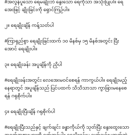
#အလွန်ပူသော ရေမချိုးဘဲ နွေးသော ရေကိုသာ အသုံးပြုပါ။ ရေ
အေးဖြင့် ချိုးခြင်းကို ရှောင်ကြဉ်ပါ။
၂။ ရေချိုးချိန် ကန့်သတ်ပါ
#ကြာရှည်စွာ ရေချိုးခြင်းထက် ၁၀ မိနစ်မှ ၁၅ မိနစ်အတွင်း ပြီး
အောင် ရေချိုးပါ။
၃။ ရေချိုးခန်း အပူချိန်ကို ညှိပါ
#ရေချိုးခန်းအတွင်း လေအေးမဝင်စေရန် ကာကွယ်ပါ။ ရေချိုးမည့်
နေရာတွင် အပူချိန်သည် ပြင်ပထက် သိသိသာသာ ကွာခြားမနေစေ
ရန် ဂရုစိုက်ပါ။
၄။ ရေချိုးပြီးချိန် ဂရုစိုက်ပါ
#ရေချိုးပြီးသည်နှင့် ချက်ချင်း ခန္ဓာကိုယ်ကို သုတ်ပြီး နွေးထွေးသော
အဝတ်အစားများကို ဝတ်ဆင်ပါ။ ရေချိုးခန်းမှ ချက်ချင်းမထွက်ဘဲ