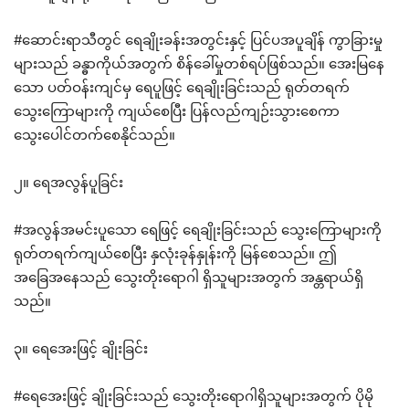
#ဆောင်းရာသီတွင် ရေချိုးခန်းအတွင်းနှင့် ပြင်ပအပူချိန် ကွာခြားမှု
များသည် ခန္ဓာကိုယ်အတွက် စိန်ခေါ်မှုတစ်ရပ်ဖြစ်သည်။ အေးမြနေ
သော ပတ်ဝန်းကျင်မှ ရေပူဖြင့် ရေချိုးခြင်းသည် ရုတ်တရက်
သွေးကြောများကို ကျယ်စေပြီး ပြန်လည်ကျဉ်းသွားစေကာ
သွေးပေါင်တက်စေနိုင်သည်။
၂။ ရေအလွန်ပူခြင်း
#အလွန်အမင်းပူသော ရေဖြင့် ရေချိုးခြင်းသည် သွေးကြောများကို
ရုတ်တရက်ကျယ်စေပြီး နှလုံးခုန်နှုန်းကို မြန်စေသည်။ ဤ
အခြေအနေသည် သွေးတိုးရောဂါ ရှိသူများအတွက် အန္တရာယ်ရှိ
သည်။
၃။ ရေအေးဖြင့် ချိုးခြင်း
#ရေအေးဖြင့် ချိုးခြင်းသည် သွေးတိုးရောဂါရှိသူများအတွက် ပိုမို