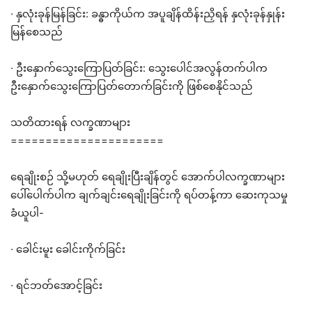
· နှလုံးခုန်မြန်ခြင်း: ခန္ဓာကိုယ်က အပူချိန်ထိန်းညှိရန် နှလုံးခုန်နှုန်း
မြန်စေသည်
· ဦးနှောက်သွေးကြောပြတ်ခြင်း: သွေးပေါင်အလွန်တက်ပါက
ဦးနှောက်သွေးကြောပြတ်တောက်ခြင်းကို ဖြစ်စေနိုင်သည်
သတိထားရန် လက္ခဏာများ
======================
ရေချိုးစဉ် သို့မဟုတ် ရေချိုးပြီးချိန်တွင် အောက်ပါလက္ခဏာများ
ပေါ်ပေါက်ပါက ချက်ချင်းရေချိုးခြင်းကို ရပ်တန့်ကာ ဆေးကုသမှု
ခံယူပါ-
· ခေါင်းမူး ခေါင်းကိုက်ခြင်း
· ရင်ဘတ်အောင့်ခြင်း