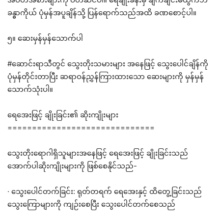
ခန္ဓာကိုယ် ပုံမှန်အပူချိန်သို့ ပြန်ရောက်သည်အထိ ခဏစောင့်ပါ။
၅။ ဆေးမှန်မှန်သောက်ပါ
#ဆောင်းရာသီတွင် သွေးတိုးသမားများ အနေဖြင့် သွေးပေါင်ချိန်ကို
ပုံမှန်တိုင်းတာပြီး ဆရာဝန်ညွှန်ကြားထားသော ဆေးများကို မှန်မှန်
သောက်သုံးပါ။
ရေအေးဖြင့် ချိုးခြင်း၏ ဆိုးကျိုးများ
==============================
သွေးတိုးရောဂါရှိသူများအနေဖြင့် ရေအေးဖြင့် ချိုးခြင်းသည်
အောက်ပါဆိုးကျိုးများကို ဖြစ်စေနိုင်သည်-
· သွေးပေါင်တက်ခြင်း: ရုတ်တရက် ရေအေးနှင့် ထိတွေ့ခြင်းသည်
သွေးကြောများကို ကျဉ်းစေပြီး သွေးပေါင်တက်စေသည်