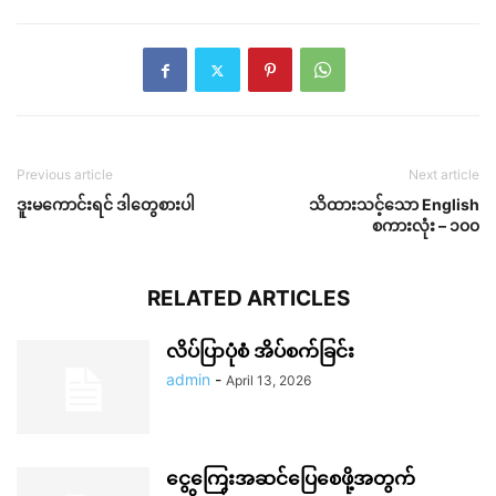
Previous article
Next article
ဒူးမကောင်းရင် ဒါတွေစားပါ
သိထားသင့်သော English
စကားလုံး – ၁၀၀
RELATED ARTICLES
လိပ်ပြာပုံစံ အိပ်စက်ခြင်း
admin
-
April 13, 2026
ငွေကြေးအဆင်ပြေစေဖို့အတွက်