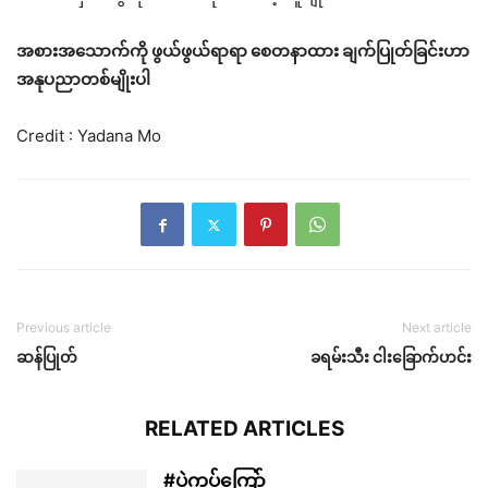
အစားအသောက်ကို ဖွယ်ဖွယ်ရာရာ စေတနာထား ချက်ပြုတ်ခြင်းဟာ
အနုပညာတစ်မျိုးပါ
Credit : Yadana Mo
Previous article
Next article
ဆန်ပြုတ်
ခရမ်းသီး ငါးခြောက်ဟင်း
RELATED ARTICLES
#ပဲကပ်ကြော်