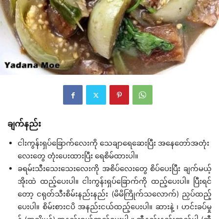
ချက်နည်း
ငါးကွန်းရှပ်ခြောက်လေးကို သေချာရေဆေးပြီး အနေတော်အတုံး
လေးတွေ တုံးပေးထားပြီး ရေစိမ်ထားပါ။
ခရမ်းသီးသေးသေးလေးကို အစိပ်လေးတွေ စိပ်ပေးပြီး ချက်မယ့်
အိုးထဲ ထည့်ပေးပါ။ ငါးကွန်းရှပ်ခြောက်ကို ထည့်ပေးပါ။ ပြီးရင်
တော့ ငရုတ်သီးစိမ်းနည်းနည်း (မိမိကြိုက်သလောက်) ညှပ်ထည့်
ပေးပါ။ စိမ်းစားငပိ အနည်းငယ်ထည့်ပေးပါ။ ဆားနဲ့ ၊ ဟင်းခပ်မှု