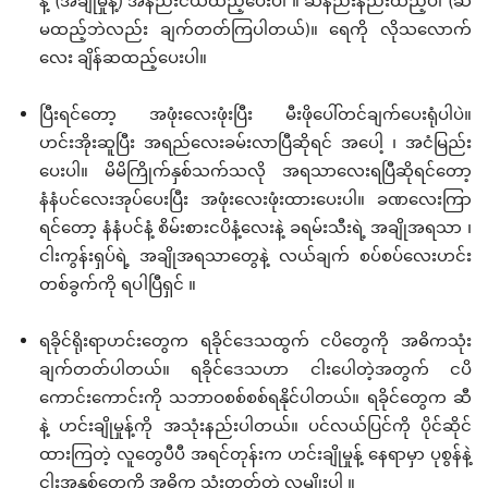
န့် (အချိုမှုန့်) အနည်းငယ်ထည့်ပေးပါ ။ ဆီနည်းနည်းထည့်ပါ (ဆီ
မထည့်ဘဲလည်း ချက်တတ်ကြပါတယ်)။ ရေကို လိုသလောက်
လေး ချိန်ဆထည့်ပေးပါ။
ပြီးရင်တော့ အဖုံးလေးဖုံးပြီး မီးဖိုပေါ်တင်ချက်ပေးရုံပါပဲ။
ဟင်းအိုးဆူပြီး အရည်လေးခမ်းလာပြီဆိုရင် အပေါ့ ၊ အငံမြည်း
ပေးပါ။ မိမိကြိုက်နှစ်သက်သလို အရသာလေးရပြီဆိုရင်တော့
နံနံပင်လေးအုပ်ပေးပြီး အဖုံးလေးဖုံးထားပေးပါ။ ခဏလေးကြာ
ရင်တော့ နံနံပင်နံ့ စိမ်းစားငပိနံ့လေးနဲ့ ခရမ်းသီးရဲ့ အချိုအရသာ ၊
ငါးကွန်းရှပ်ရဲ့ အချိုအရသာတွေနဲ့ လယ်ချက် စပ်စပ်လေးဟင်း
တစ်ခွက်ကို ရပါပြီရှင် ။
ရခိုင်ရိုးရာဟင်းတွေက ရခိုင်ဒေသထွက် ငပိတွေကို အဓိကသုံး
ချက်တတ်ပါတယ်။ ရခိုင်ဒေသဟာ ငါးပေါတဲ့အတွက် ငပိ
ကောင်းကောင်းကို သဘာဝစစ်စစ်ရနိုင်ပါတယ်။ ရခိုင်တွေက ဆီ
နဲ့ ဟင်းချိုမှုန့်ကို အသုံးနည်းပါတယ်။ ပင်လယ်ပြင်ကို ပိုင်ဆိုင်
ထားကြတဲ့ လူတွေပီပီ အရင်တုန်းက ဟင်းချိုမှုန့် နေရာမှာ ပုစွန်နဲ့
ငါးအနှစ်တွေကို အဓိက သုံးတတ်တဲ့ လူမျိုးပါ ။