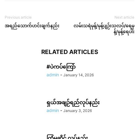
Previous article
Next article
အရည်သောက်ဟင်းချက်နည်း
လမ်းသရဲမုန့်/မုန့်ပျဉ်းသလပ်/ရေမု
န့်/မုန့်ရေပါး
RELATED ARTICLES
#ပဲကပ်ကြော်
admin
-
January 14, 2026
ရှယ်အချဉ်ရည်လုပ်နည်း
admin
-
January 3, 2026
ကြံမဆိုင် လုပ်နည်း