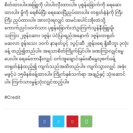
စိတ်ထားပါ။အဖြူကို ပါးပါးလှီးထားပါ။ ပုစွန်ခြောက်ကို ရေဆေး
ထားပါ။ မှိုကို ရေစိမ်ပြီး ရေဆေးပြီညှပ်ထားပါ။ တရုတ်နံနံကို ကြီး
ကြီး ညှပ်ထားပါ။ အားလုံးရလျှင် ထမင်းပေါင်းအိုးထဲသို့
ကောက်ညှင်း၊ဝက်သား ပုစွန်ခြောက်၊ဘဲဥ၊ကြက်သွန်နီ၊ဖြူ၊မိူ၊
သကြား ၂ဇွန်း၊ဆား ၁ဇွန်း ပဲငံပြာရည်အနောက် ၁ဇွန်း၊တရုတ်
မဆလာ ဇွန်းသေး ၁ဝက် နာနတ်ပွင့် ၁ပွင့်၊ဆီ ၂ဇွန်း၊ရေ နို့ဆီဘူး ၃လုံး
ခန့် ထည့်၍တည်ပါ။ အရသာစိတ်ကြိုက်ပြင်ပါ။ ခဏကြာလျှင်မွှေ
ပေးပါ။ ရေခမ်းကာနီးလျှင် ဝက်အူချောင်းနှမ်းဆီမွှေး၃စက်ခန့်
တရုတ်နံနံထည့်၍ ကျက်သည်အထိတည်ပါ။ ကျက်သွားလျှင် အဖုံး
မဖွင့်ပဲ ၁၅မိနစ်ခန့်ထားပါ။ ကြိုက်နှစ်သက်ရာ အချဉ်နှင့် သုံးဆောင်
ပါ။ ကြက်သားမှုန့်သုံးလျှင်ထည့်ပါ။
#Credit