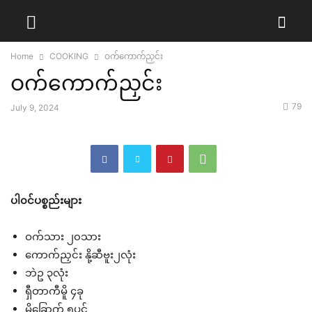
Home
COOKING
ဝက်ကောက်ညှင်း
ဝက်ကောက်ညှင်း
79
July 9, 2024
ပါ၀င်ပစ္စည်းများ
ဝက်သား ၂၀သား
ကောက်ညှင်း နို့ဆီဗူး၂လုံး
ဘဲဥ ၃လုံး
ရှီတာကီမိူ ၄ခု
မိူခြောက် ၅ပွင့်