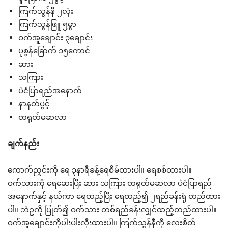
ကြက်သွန်နီ ၂လုံး
ကြက်သွန်ဖြူ ၅မွှာ
ဝက်အူချောင်း ၃ချောင်း
ပုစွန်ခြောက် ၁၅ကောင်
ဆား
သကြား
ပဲငံပြာရည်အနောက်
နာနတ်ပွင့်
တရုတ်မဆလာ
ချက်နည်း
ကောက်ညှင်းကို ရေ ၃နာရီခန့်ရေစိမ်ထားပါ။ ရေစစ်ထားပါ။
ဝက်သားကို ရေဆေးပြီး ဆား သကြား တရုတ်မဆလာ ပဲငံပြာရည်
အနောက်နှင့် နယ်ကာ ရေထည့်ပြီး ရေထည့်၍ ၂ရည်ခန်းရုံ တည်ထား
ပါ။ ဘဲဥကို ပြုတ်၍ ဝက်သား တစ်ရည်ခန်းလျှင်ထည့်တည်ထားပါ။
ဝက်အူချောင်းကိုပါးပါးလှီးထားပါ။ ကြက်သွန်နီကို လေးစိတ်