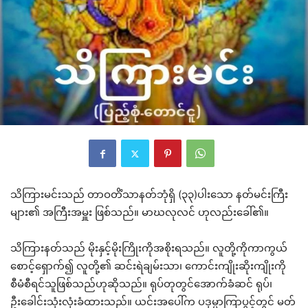
သိကြားမင်းသည် တာဝတိံသာနတ်ဘုံရှိ (၃၃)ပါးသော နတ်မင်းကြီး
များ၏ အကြီးအမှူး ဖြစ်သည်။ မာဃလုလင် ဟုလည်းခေါ်၏။
သိကြားနတ်သည် မိုးနှင့်မိုးကြိုးကိုအစိုးရသည်။ လူတို့ကိုကာကွယ်
စောင့်ရှောက်၍ လူတို့၏ ဆင်းရဲချမ်းသာ၊ ကောင်းကျိုးဆိုးကျိုးကို
စီမံစီရင်သူဖြစ်သည်ဟုဆိုသည်။ ရုပ်တုတွင်အောက်ခံဆင် ရုပ်၊
ဦးခေါင်းသုံးလုံးခံထားသည်။ ယင်းအပေါ်က ပဒုမ္မာကြာပွင့်တွင် မတ်