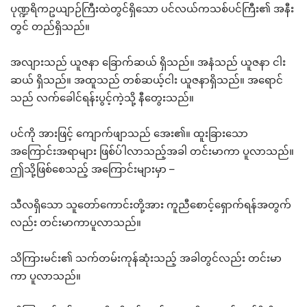
ပုဏ္ဍရိကဥယျာဉ်ကြီးထဲတွင်ရှိသော ပင်လယ်ကသစ်ပင်ကြီး၏ အနီး
တွင် တည်ရှိသည်။
အလျားသည် ယူဇနာ ခြောက်ဆယ် ရှိသည်။ အနံသည် ယူဇနာ ငါး
ဆယ် ရှိသည်။ အထူသည် တစ်ဆယ့်ငါး ယူဇနာရှိသည်။ အရောင်
သည် လက်ခေါင်ရန်းပွင့်ကဲ့သို့ နီတွေးသည်။
ပင်ကို အားဖြင့် ကျောက်ဖျာသည် အေး၏။ ထူးခြားသော
အကြောင်းအရာများ ဖြစ်ပ်ါလာသည့်အခါ တင်းမာကာ ပူလာသည်။
ဤသို့ဖြစ်စေသည့် အကြောင်းများမှာ –
သီလရှိသော သူတော်ကောင်းတို့အား ကူညီစောင့်ရှောက်ရန်အတွက်
လည်း တင်းမာကာပူလာသည်။
သိကြားမင်း၏ သက်တမ်းကုန်ဆုံးသည့် အခါတွင်လည်း တင်းမာ
ကာ ပူလာသည်။