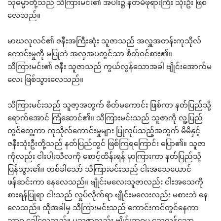
သုဓမ္မာတို့သည် သိကြားမင်း၏ အပါး၌ နတ်မိဖုရားကြီး သုံးဦး ဖြစ်
လေသည်။
မာဃလုလင်၏ ဇနီးအကြီးဆုံး သူဇာသည် အလှူအတန်းကုသိုလ်
ကောင်းမှုကို မပြုဘဲ အလှအပတွင်သာ စိတ်ဝင်စား၏။
သိကြားမင်း၏ ဇနီး သူဇာသည် ကွယ်လွန်သောအခါ ဗျိုင်းအောက်မ
လေး ဖြစ်သွားလေသည်။
သိကြားမင်းသည် သူဇာ့အတွက် စိတ်မကောင်း ဖြစ်ကာ နတ်ပြည်သို့
ရောက်အောင် ကြံဆောင်၏။ သိကြားမင်းသည် သူဇာကို လူ့ပြည်
တွင်တွေ့ကာ ကုသိုလ်ကောင်းမှုများ ပြုလုပ်သည့်အတွက် မိမိနှင့်
ဇနီးသုံးဦးတို့သည် နတ်ပြည်တွင် ဖြစ်ကြရကြောင်း ပြော၏။ သူဇာ
ကိုလည်း ငါးပါးသီလကို စောင့်ထိန်းရန် မှာကြားကာ နတ်ပြည်သို့
ပြန်သွား၏။ တစ်ခါသော် သိကြားမင်းသည် ငါးအသေယောင်
ဖန်ဆင်းကာ နေလေသည်။ ဗျိုင်းမလေးသူဇာလည်း ငါးအသေကို
စားရန်ပြုရာ ငါးသည် လှုပ်လိုက်ရာ ဗျိုင်းမလေးလည်း မစားဘဲ နေ
လေသည်။ ထိုအခါမှ သိကြားမင်းသည် ကောင်းကင်တွင်နေကာ
သာဓု ခေါ်လေသည်။ မသူဇာလည်း ဗျိုင်းဘဝမှ သေလွန်သော