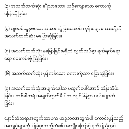
(၃) အသက်ထက်ဆုံး ချိုသာသော၊ ယဉ်ကျေးသော စကားကို
ပြောဆိုခြင်း။
(၄) ချစ်ခင်သူနှစ်ယောက်အား ကွဲပြားအောင် ကုန်းချောစကားတို့ကို
အသက်ထက်ဆုံး မပြောဆိုခြင်း။
(၅) အသက်ထက်လုံး နှမြောခြင်းမရှိဘဲ လွတ်လပ်စွာ ရက်ရက်ရော
ရော ပေးကမ်းစွဲ့ကြဲခြင်း။
(၆) အသက်ထက်ဆုံး မှန်ကန်သော စကားကိုသာ ပြောဆိုခြင်း။
(၇) အသက်ထက်ဆုံးအမျက်ဒေါသ မထွက်ပေါ်အောင် ထိန်းသိမ်း
ခြင်း။ တစ်ခါတရံ အမျက်ထွက်မိပါက လျင်မြန်စွာ ပယ်ဖျောက်
ခြင်း။
နောင်သံသရာအတွက်သာမက ယခုဘဝအတွက်ပါ ကောင်းမွန်သည့်
အကျင့်များကို ပြုခဲ့ဖူးသည့်ကံ၏ အကျိုးကြောင့် နတ်ပြည်တွင်