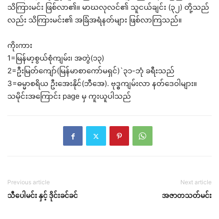
သိကြားမင်း ဖြစ်လာ၏။ မာဃလုလင်၏ သူငယ်ချင်း (၃၂) တို့သည်
လည်း သိကြားမင်း၏ အခြံအရံနတ်များ ဖြစ်လာကြသည်။
ကိုးကား
1=မြန်မာ့စွယ်စုံကျမ်း၊ အတွဲ(၁၃)
2=ဦးမြတ်ကျော်(မြန်မာစာကော်မရှင်)`၃၁-ဘုံ ခရီးသည်
3=ဓမ္မာစရိယ ဦးအေးနိုင်(ဘီအေ). ဗုဒ္ဓကျမ်းလာ နတ်ဒေဝါများ။
သမိုင်းအကြောင်း page မှ ကူးယူပါသည်
Previous article
Next article
သီပေါမင်း နှင့် ဒိုင်းခင်ခင်
အဇာတသတ်မင်း