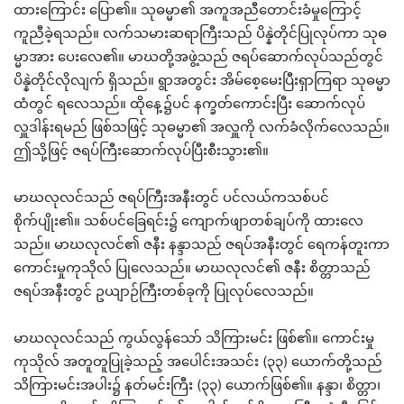
ထားကြောင်း ပြော၏။ သုဓမ္မာ၏ အကူအညီတောင်းခံမှုကြောင့်
ကူညီခဲ့ရသည်။ လက်သမားဆရာကြီးသည် ပိန္နဲတိုင်ပြုလုပ်ကာ သုဓ
မ္မာအား ပေးလေ၏။ မာဃတို့အဖွဲ့သည် ဇရပ်ဆောက်လုပ်သည်တွင်
ပိန္နဲတိုင်လိုလျက် ရှိသည်။ ရွာအတွင်း အိမ်စေ့မေးပြီးရှာကြရာ သုဓမ္မာ
ထံတွင် ရလေသည်။ ထိုနေ့၌ပင် နက္ခတ်ကောင်းပြီး ဆောက်လုပ်
လှူဒါန်းရမည် ဖြစ်သဖြင့် သုဓမ္မာ၏ အလှူကို လက်ခံလိုက်လေသည်။
ဤသို့ဖြင့် ဇရပ်ကြီးဆောက်လုပ်ပြီးစီးသွား၏။
မာဃလုလင်သည် ဇရပ်ကြီးအနီးတွင် ပင်လယ်ကသစ်ပင်
စိုက်ပျိုး၏။ သစ်ပင်ခြေရင်း၌ ကျောက်ဖျာတစ်ချပ်ကို ထားလေ
သည်။ မာဃလုလင်၏ ဇနီး နန္ဒာသည် ဇရပ်အနီးတွင် ရေကန်တူးကာ
ကောင်းမှုကုသိုလ် ပြုလေသည်။ မာဃလုလင်၏ ဇနီး စိတ္တာသည်
ဇရပ်အနီးတွင် ဥယျာဉ်ကြီးတစ်ခုကို ပြုလုပ်လေသည်။
မာဃလုလင်သည် ကွယ်လွန်သော် သိကြားမင်း ဖြစ်၏။ ကောင်းမှု
ကုသိုလ် အတူတူပြုခဲ့သည့် အပေါင်းအသင်း (၃၃) ယောက်တို့သည်
သိကြားမင်းအပါး၌ နတ်မင်းကြီး (၃၃) ယောက်ဖြစ်၏။ နန္ဒာ၊ စိတ္တာ၊