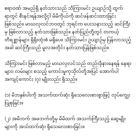
ဧရာဝဏ် အမည်ရှိ နတ်သားသည် သိကြားမင်း ဥယျာဉ်သို့ ထွက်
ရာတွင် စီးနင်းရန်အလို့ငှါ မိမိကိုယ်ကို ဆင်ဖန်ဆင်းထားခြင်း
ဖြစ်သည်။ မာဃလုလင်ဘဝတွင် ဘုရင်က ပေးသနားသည့် ဆင်ကြီး
မှ ဖြစ်လာသည့် နတ်သားဖြစ်သည်။ နတ်ပြည်တို့တွင် တကယ့်
တိရစ္ဆာန်များ ရှိရိုးထုံးစံ မရှိပေ။ သိကြားမင်း ဥယျာဉ်မှ ပြန်လာသည့်
အခါ ဆင်ကြီးသည် မူလအတိုင်း နတ်သားပြန်ဖြစ်သည်။
သိကြားမင်း ဖြစ်လာမည့် မာဃလုလင်သည် တည်းခိုနားနေရန် နေရာ
များ၊ လမ်းများ စသည့် ကောင်းမှုကုသိုလ်တို့အပြင် အောက်ပါ
အကျင့်ကောင်း (၇) မျိုးလည်း ရှိသည်။
(၁) မိဘနှစ်ပါးကို အသက်ထက်ဆုံး ရိုသေလေးစားစွာဖြင့် လုပ်ကျွေး
ပြုစုခြင်း။
(၂) အမိဘက် အဖဘက်တို့မှ မိမိထက် အသက်ကြီးသည့် ဆွေမျိုး
များကို အသ်ထက်ဆုံး ရိုသေလေးစားခြင်း။