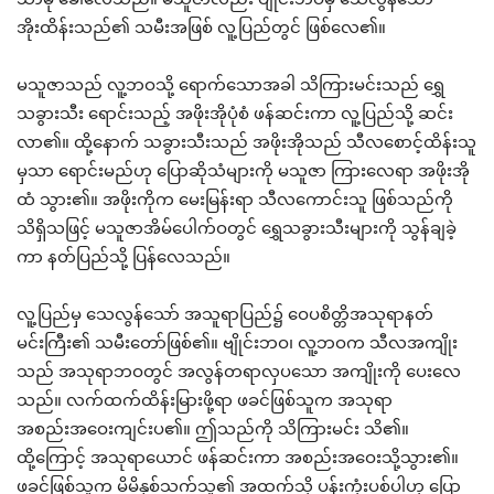
အိုးထိန်းသည်၏ သမီးအဖြစ် လူ့ပြည်တွင် ဖြစ်လေ၏။
မသူဇာသည် လူ့ဘဝသို့ ရောက်သောအခါ သိကြားမင်းသည် ရွှေ
သခွားသီး ရောင်းသည့် အဖိုးအိုပုံစံ ဖန်ဆင်းကာ လူ့ပြည်သို့ ဆင်း
လာ၏။ ထို့နောက် သခွားသီးသည် အဖိုးအိုသည် သီလစောင့်ထိန်းသူ
မှသာ ရောင်းမည်ဟု ပြောဆိုသံများကို မသူဇာ ကြားလေရာ အဖိုးအို
ထံ သွား၏။ အဖိုးကိုက မေးမြန်းရာ သီလကောင်းသူ ဖြစ်သည်ကို
သိရှိသဖြင့် မသူဇာအိမ်ပေါက်ဝတွင် ရွှေသခွားသီးများကို သွန်ချခဲ့
ကာ နတ်ပြည်သို့ ပြန်လေသည်။
လူ့ပြည်မှ သေလွန်သော် အသူရာပြည်၌ ဝေပစိတ္တိအသုရာနတ်
မင်းကြီး၏ သမီးတော်ဖြစ်၏။ ဗျိုင်းဘဝ၊ လူ့ဘဝက သီလအကျိုး
သည် အသုရာဘဝတွင် အလွန်တရာလှပသော အကျိုးကို ပေးလေ
သည်။ လက်ထက်ထိန်းမြားဖို့ရာ ဖခင်ဖြစ်သူက အသုရာ
အစည်းအဝေးကျင်းပ၏။ ဤသည်ကို သိကြားမင်း သိ၏။
ထို့ကြောင့် အသုရာယောင် ဖန်ဆင်းကာ အစည်းအဝေးသို့သွား၏။
ဖခင်ဖြစ်သူက မိမိနှစ်သက်သူ၏ အထက်သို့ ပန်းကုံးပစ်ပါဟု ပြော