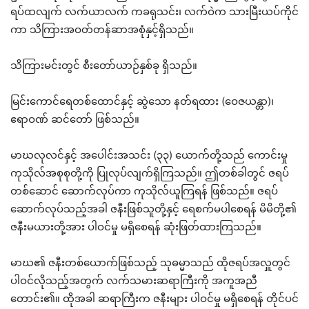
ရပ်ထလျက် လက်ယာလက် ကခရုသင်း၊ လက်ဝဲက သားမြီးယပ်ကိုင်
ကာ သိကြားအဝတ်တန်ဆာအစုံနှင့်ရှိသည်။
သိကြားမင်းတွင် စီးတော်ယာဉ်နှစ်ခု ရှိသည်။
မြင်းကောင်ရေတစ်ထောင်နှင့် ဆွဲသော နတ်ရထား (ဝေဇယန္တာ)၊
ဧရာဝဏ် ဆင်တော် ဖြစ်သည်။
မာဃလုလင်နှင့် အပေါင်းအသင်း (၃၃) ယောက်တို့သည် ကောင်းမှု
ကုသိုလ်အစုစုတို့ကို ပြုလုပ်လျက်ရှိကြသည်။ ဤတစ်ခါတွင် ဇရပ်
တစ်ဆောင် ဆောက်လုပ်ကာ ကုသိုလ်ယူကြရန် ဖြစ်သည်။ ဇရပ်
ဆောက်လုပ်သည့်အခါ ဇနီးဖြစ်သူတို့နှင့် ရေစက်မပါစေရန် မိမိတို့၏
ဇနီးမယားတို့အား ပါဝင်မှု မရှိစေရန် ဆုံးဖြတ်ထားကြသည်။
မာဃ၏ ဇနီးတစ်ယောက်ဖြစ်သည့် သုဓမ္မာသည် ထိုဇရပ်အလှူတွင်
ပါဝင်လိုသည့်အတွက် လက်သမားဆရာကြီးကို အကူအညီ
တောင်း၏။ ထိုအခါ ဆရာကြီးက ဇနီးများ ပါဝင်မှု မရှိစေရန် တိုင်ပင်