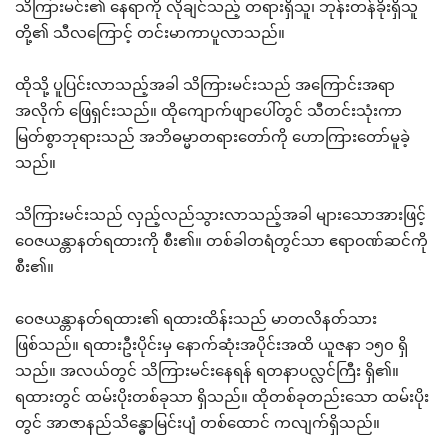
သိကြားမင်း၏ နေရာကို လိုချင်သည့် တရားရှိသူ၊ ဘုန်းတန်ခိုးရှိသူ
တို့၏ သီလကြောင့် တင်းမာကာပူလာသည်။
ထိုသို့ ပူပြင်းလာသည့်အခါ သိကြားမင်းသည် အကြောင်းအရာ
အလိုက် ဖြေရှင်းသည်။ ထိုကျောက်ဖျာပေါ်တွင် သီတင်းသုံးကာ
မြတ်စွာဘုရားသည် အဘိဓမ္မာတရားတော်ကို ဟောကြားတော်မူခဲ့
သည်။
သိကြားမင်းသည် လှည့်လည်သွားလာသည့်အခါ များသောအားဖြင့်
ဝေဇယန္တာနတ်ရထားကို စီး၏။ တစ်ခါတရံတွင်သာ ဧရာဝဏ်ဆင်ကို
စီး၏။
ဝေဇယန္တာနတ်ရထား၏ ရထားထိန်းသည် မာတလိနတ်သား
ဖြစ်သည်။ ရထားဦးပိုင်းမှ နောက်ဆုံးအပိုင်းအထိ ယူဇနာ ၁၅၀ ရှိ
သည်။ အလယ်တွင် သိကြားမင်းနေရန် ရတနာပလ္လင်ကြီး ရှိ၏။
ရထားတွင် ထမ်းပိုးတစ်ခုသာ ရှိသည်။ ထိုတစ်ခုတည်းသော ထမ်းပိုး
တွင် အာဇာနည်သိန္ဓောမြင်းပျံ တစ်ထောင် ကလျက်ရှိသည်။