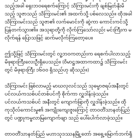
သည့်အခါ ရှေးဘဝရေစက်ကြောင့် သိကြားမင်းကို ချစ်မြတ်နိုးမိ
သည့် သူဇာသည် သိကြားမင်း၏ အထက်သို့ ပစ်လေသည်။ ထိုအခါ
သိကြားမင်းသည် သူဇာ၏ လက်မောင်းကို ဆွဲကာ ကောင်းကင်သို့
ပြန်တက်သွား၏။ အသုရာတို့ကို လိုက်ကြသော်လည်း မင်းကြီးက မ
လိုက်ရန် ပြောသဖြင့် ဆက်မလိုက်ကြတော့ပေ။
ဤသို့ဖြင့် သိကြားမင်းတွင် လူ့ဘဝကတည်းက ရေစက်ပါလာသည့်
မိဖုရားကြီးလေးဦးရှိပေသည်။ (ဝိမာဋ္ဌအထာကထာ၌ သိကြားမင်း
တွင် မိဖုရားကြီး ၁၆၀၀ ရှိသည်ဟု ဆိုသည်။)
သိကြားမင်း ဖြစ်လာမည့် မာဃလုလင်သည် သုဓမ္မာဇရပ်အနီးတွင်
ပင်လယ်ကသစ်ပင်တစ်ပင်ကို စိုက်ကာ လှူဒါန်းခဲ့သည်။
ပင်လယ်ကသစ်ပင် အနီးတွင် ကျောက်ဖြာကို လှူဒါန်းခဲ့သည်။ ထို
ကုသိုလ်ကောင်းမှု၏ အကျိုးကျေးဇူးကြောင့် တာဝတိံသာနတ်ပြည်
တွင် ပဏ္ဍုကမ္ဗလာမြကျောက်ဖျာ သည် ပေါ်ပေါက်လာခဲ့သည်။
တာဝတိံသာနတ်ပြည် မဟာသုဒဿနမြို့တော် အရှေ့မြောက်ဘက်ရှိ