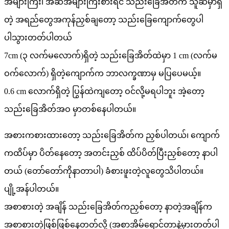
အများကြီး၊ အဆီအများကြီးစားရင် သည်းခြေအိတ်က သူဆီမှာရှိ
တဲ့ အရည်တွေအကုန်ညှစ်ချတော့ သည်းခြေကျောက်တွေပါ
ပါသွားတတ်ပါတယ်
7cm (၃ လက်မလောက်)ရှိတဲ့ သည်းခြေအိတ်ထဲမှာ 1 cm (လက်မ
ဝက်လောက်) ရှိတဲ့ကျောက်က ဘာလက္ခဏာမှ မပြပေမယ့်။
0.6 cm လောက်ရှိတဲ့ ပြွန်ထဲကျတော့ ဝင်လို့မရပါဘူး အဲ့တော့
သည်းခြေအိတ်အဝ မှာတစ်နေပါတယ်။
အစားကစားထားတော့ သည်းခြေအိတ်က ညှစ်ပါတယ်၊ ကျောက်
ကထိပ်မှာ ပိတ်နေတော့ အတင်းညှစ် ထိပ်ပိတ်ပြီးညှစ်တော့ နာပါ
တယ် (တော်တော်ကိုနာတာပါ) ခံစားဖူးတဲ့လူတွေသိပါတယ်။
ပျို့အန်ပါတယ်။
အစာစားတဲ့ အချိန် သည်းခြေအိတ်ကညှစ်တော့ နာတဲ့အချိန်က
အစာစားတဲ့ဖြစ်ဖြစ်နေတတ်လို့ (အစာအိမ်ရောင်တာနဲ့မှားတတ်ပါ