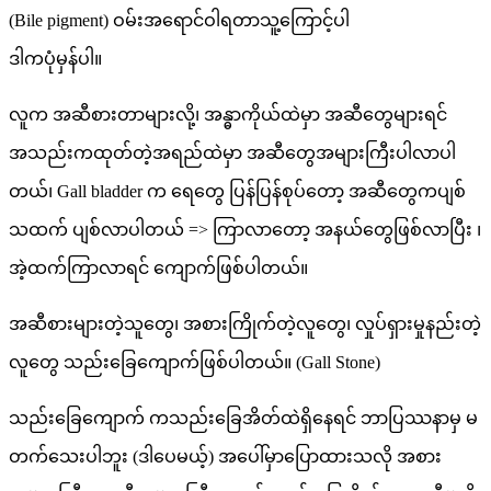
(Bile pigment) ဝမ်းအရောင်ဝါရတာသူ့ကြောင့်ပါ
ဒါကပုံမှန်ပါ။
လူက အဆီစားတာများလို့၊ အန္ဓာကိုယ်ထဲမှာ အဆီတွေများရင်
အသည်းကထုတ်တဲ့အရည်ထဲမှာ အဆီတွေအများကြီးပါလာပါ
တယ်၊ Gall bladder က ရေတွေ ပြန်ပြန်စုပ်တော့ အဆီတွေကပျစ်
သထက် ပျစ်လာပါတယ် => ကြာလာတော့ အနယ်တွေဖြစ်လာပြီး ၊
အဲ့ထက်ကြာလာရင် ကျောက်ဖြစ်ပါတယ်။
အဆီစားများတဲ့သူတွေ၊ အစားကြိုက်တဲ့လူတွေ၊ လှုပ်ရှားမှုနည်းတဲ့
လူတွေ သည်းခြေကျောက်ဖြစ်ပါတယ်။ (Gall Stone)
သည်းခြေကျောက် ကသည်းခြေအိတ်ထဲရှိနေရင် ဘာပြဿနာမှ မ
တက်သေးပါဘူး (ဒါပေမယ့်) အပေါ်မှာပြောထားသလို အစား