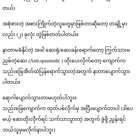
တယ်)
အစုံစားတဲ့ အစားကြိုက်တဲ့လူတွေမှာဖြစ်တာဆိုတော့ တချို့မှာ
လည်း (၂) ခုလုံး တွဲဖြစ်တတ်ပါတယ်။
နာတာမခံနိုင်တဲ့ အခါ ဆေးရုံ/ဆေးခန်းရောက်တော့ ကြွက်သားမ
ညှစ်တဲ့ဆေး (Anti-spasmodic ) ထိုးပေးလိုက်တော့ ကျောက်က
သည်းခြေအိတ်ထဲပြန်ရောက်သွားတဲ့အတွက် နာတာပျောက်သွား
ပါတယ်။
ရောဂါပျောက်သွားတာမဟုတ်ပါဘူး။
သည်းခြေကျောက်က ထုတ်ပစ်လိုက်မှ အပြီးပျောက်တာပါ (ဒါပေ
မယ့် ဆေးထိုးလိုက်ရင် သက်သာသွားတဲ့ အတွက် ခွဲဖို့ ညွှန်းရင်
ဘယ်သူမှမလိုက်နာပါဘူး)