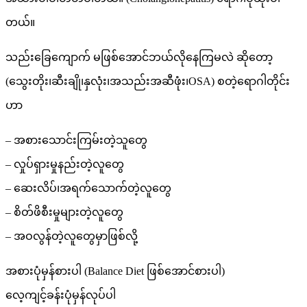
တယ်။
သည်းခြေကျောက် မဖြစ်အောင်ဘယ်လိုနေကြမလဲ ဆိုတော့
(သွေးတိုး၊ဆီးချို၊နှလုံး၊အသည်းအဆီဖုံး၊OSA) စတဲ့ရောဂါတိုင်း
ဟာ
– အစားသောင်းကြမ်းတဲ့သူတွေ
– လှုပ်ရှားမှုနည်းတဲ့လူတွေ
– ဆေးလိပ်၊အရက်သောက်တဲ့လူတွေ
– စိတ်ဖိစီးမှုများတဲ့လူတွေ
– အဝလွန်တဲ့လူတွေမှာဖြစ်လို့
အစားပုံမှန်စားပါ (Balance Diet ဖြစ်အောင်စားပါ)
လေ့ကျင့်ခန်းပုံမှန်လုပ်ပါ