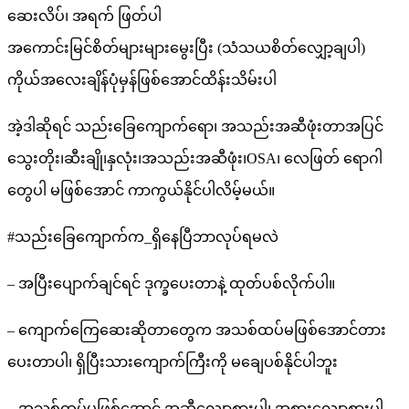
ဆေးလိပ်၊ အရက် ဖြတ်ပါ
အကောင်းမြင်စိတ်များများမွေးပြီး (သံသယစိတ်လျှော့ချပါ)
ကိုယ်အလေးချိန်ပုံမှန်ဖြစ်အောင်ထိန်းသိမ်းပါ
အဲ့ဒါဆိုရင် သည်းခြေကျောက်ရော၊ အသည်းအဆီဖုံးတာအပြင်
သွေးတိုး၊ဆီးချို၊နှလုံး၊အသည်းအဆီဖုံး၊OSA၊ လေဖြတ် ရောဂါ
တွေပါ မဖြစ်အောင် ကာကွယ်နိုင်ပါလိမ့်မယ်။
#သည်းခြေကျောက်က_ရှိနေပြီဘာလုပ်ရမလဲ
– အပြီးပျောက်ချင်ရင် ဒုက္ခပေးတာနဲ့ ထုတ်ပစ်လိုက်ပါ။
– ကျောက်ကြေဆေးဆိုတာတွေက အသစ်ထပ်မဖြစ်အောင်တား
ပေးတာပါ၊ ရှိပြီးသားကျောက်ကြီးကို မချေပစ်နိုင်ပါဘူး
– အသစ်ထပ်မဖြစ်အောင် အဆီလျှော့စားပါ၊ အစားလျှော့စားပါ