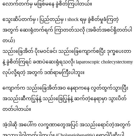
လောက်တက်မှ မဖြစ်မနေ ခွဲစိတ်ကြပါတယ်။
သွေးဆိပ်တက်မှ ၊ ပြည်တည်မှ ၊ shock ရမှ ခွဲစိတ်မှုခံကြတဲ့
အတွက် ဆေးရုံတက်ရက် ကြာတတ်သလို (အဖိတ်အစင်ရှိတတ်ပါ
တယ်)
သည်းခြေအိတ် ပိုးမဝင်ခင်၊ သည်းခြေကျောက်စပြီး ဒုက္ခပေးတာ
နဲ့ ခွဲစိတ်ကြရင် ခဏပဲဆေးရုံရသလို၊ laparoscopic cholecystectomy
လုပ်လို့ရတဲ့ အတွက် ဒဏ်ရာမကြီးပါဘူး။
ကျောက်က သည်းခြေအိတ်အဝ နေရာကနေ လွတ်ထွက်သွားပြီး
အသည်းဆီကပြွန်နဲ့ သည်းခြေပြွန်နဲ့ ဆက်တဲ့နေရာမှာ သွားပိတ်
တတ်ပါတယ်။
အဲ့ဒါဆို အပေါ်က လက္ခဏာတွေအပြင် အသည်းရောင်တဲ့အတွက်
အသားပါဝါတတ်ပါတယ်။ (Cholangiohepatitis) ရောဂါပိုဆိုးပါ