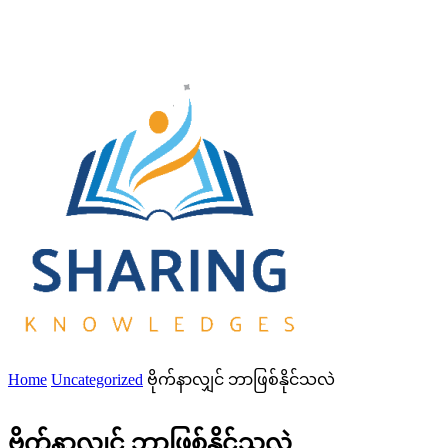
Home
Uncategorized
ဗိုက်နာလျှင် ဘာဖြစ်နိုင်သလဲ
ဗိုက်နာလျှင် ဘာဖြစ်နိုင်သလဲ