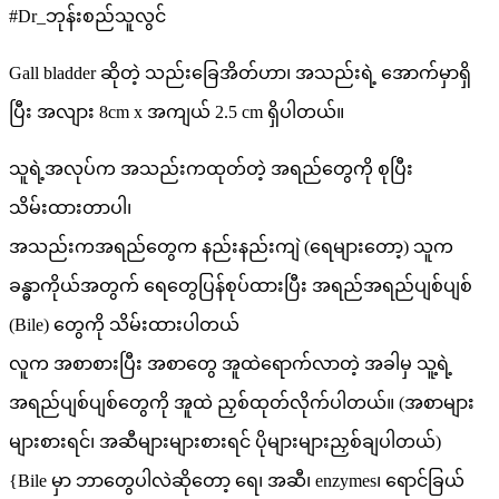
#Dr_ဘုန်းစည်သူလွင်
Gall bladder ဆိုတဲ့ သည်းခြေအိတ်ဟာ၊ အသည်းရဲ့ အောက်မှာရှိ
ပြီး အလျား 8cm x အကျယ် 2.5 cm ရှိပါတယ်။
သူရဲ့အလုပ်က အသည်းကထုတ်တဲ့ အရည်တွေကို စုပြီး
သိမ်းထားတာပါ၊
အသည်းကအရည်တွေက နည်းနည်းကျဲ (ရေများတော့) သူက
ခန္ဓာကိုယ်အတွက် ရေတွေပြန်စုပ်ထားပြီး အရည်အရည်ပျစ်ပျစ်
(Bile) တွေကို သိမ်းထားပါတယ်
လူက အစာစားပြီး အစာတွေ အူထဲရောက်လာတဲ့ အခါမှ သူ့ရဲ့
အရည်ပျစ်ပျစ်တွေကို အူထဲ ညှစ်ထုတ်လိုက်ပါတယ်။ (အစာများ
များစားရင်၊ အဆီများများစားရင် ပိုများများညှစ်ချပါတယ်)
{Bile မှာ ဘာတွေပါလဲဆိုတော့ ရေ၊ အဆီ၊ enzymes၊ ရောင်ခြယ်