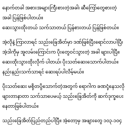
နောက်တခါ အစားအများကြီးစားတဲ့အခါ၊ ဆီကြော်တွေစားတဲ့
အခါ ပြန်ဖြစ်ပါတယ်။
ဆေးသွားထိုးတယ် သက်သာတယ် ပြန်စားတယ် ပြန်ဖြစ်တယ်။
အဲ့လိုနဲ့ ကြာလာရင် သည်းခြေအိတ်မှာ ဒဏ်ဖြစ်ပြီးရောင်လာပါပြီ၊
အဲ့ဒါကိုမှ အူလမ်းကြောင်းက ပိုးတွေဝင်သွားတဲ့ အခါ ဖျားပါပြီ။
ဆေးထိုးသွားထိုးလိုက် ပါတယ်၊ ပိုးသတ်ဆေးသောက်ပါတယ်။
နည်းနည်းသက်သာရင် ဆေးရပ်ပါလိမ့်မယ်။
ပိုးသတ်ဆေး မစို့တပို့သောက်တဲ့အတွက် ရောဂါက ခဏငုံ့နေသလို
ဖျားတာနာတာ သက်သာပေမယ့် သည်းခြေအိတ်ကို ဆက်ဒုက္ခပေး
နေတာဖြစ်ပါတယ်။
သည်းခြေအိတ်ပြည်တည်ပါပြီ။ အဲ့တော့မှ အဖျားတွေ ၁၀၃-၁၀၄